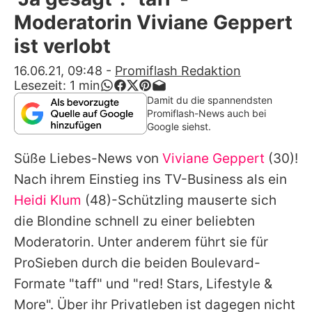
Alle Themen auf Promiflash
Moderatorin Viviane Geppert
Jobs
ist verlobt
App runterladen
16.06.21, 09:48
-
Promiflash Redaktion
Lesezeit:
1
min
Team
Damit du die spannendsten
Promiflash-News auch bei
Redaktionelle Richtlinien
Google siehst.
Süße Liebes-News von
Viviane Geppert
(30)!
Impressum
Nach ihrem Einstieg ins TV-Business als ein
Datenschutzerklärung
Heidi Klum
(48)-Schützling mauserte sich
Nutzungsbedingungen
die Blondine schnell zu einer beliebten
Moderatorin. Unter anderem führt sie für
Utiq verwalten
ProSieben durch die beiden Boulevard-
Formate "taff" und "red! Stars, Lifestyle &
More". Über ihr Privatleben ist dagegen nicht