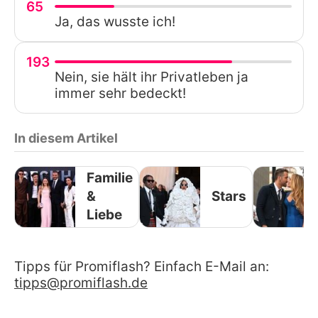
65
Ja, das wusste ich!
193
Nein, sie hält ihr Privatleben ja
immer sehr bedeckt!
In diesem Artikel
Familie
&
Stars
Liebe
Tipps für Promiflash? Einfach E-Mail an:
tipps@promiflash.de