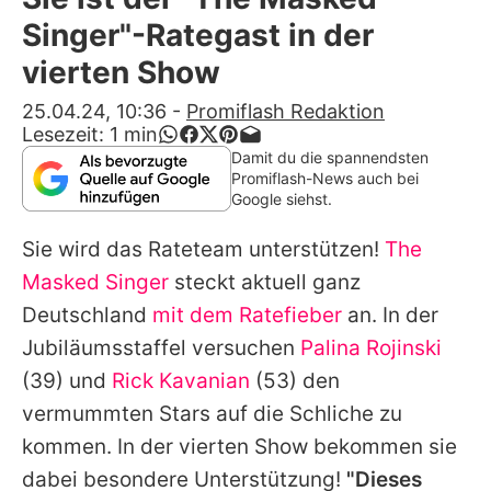
Alle Themen auf Promiflash
Singer"-Rategast in der
Jobs
vierten Show
App runterladen
25.04.24, 10:36
-
Promiflash Redaktion
Lesezeit:
1
min
Team
Damit du die spannendsten
Promiflash-News auch bei
Redaktionelle Richtlinien
Google siehst.
Sie wird das Rateteam unterstützen!
The
Impressum
Masked Singer
steckt aktuell ganz
Datenschutzerklärung
Deutschland
mit dem Ratefieber
an. In der
Nutzungsbedingungen
Jubiläumsstaffel versuchen
Palina Rojinski
(39) und
Rick Kavanian
(53) den
Utiq verwalten
vermummten Stars auf die Schliche zu
kommen. In der vierten Show bekommen sie
dabei besondere Unterstützung!
"Dieses