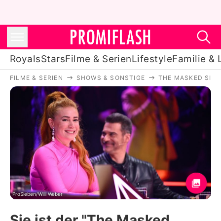
Royals
Stars
Filme & Serien
Lifestyle
Familie & 
FILME & SERIEN
SHOWS & SONSTIGE
THE MASKED SIN
Royals
Stars
Filme & Serien
Lifestyle
Familie & Liebe
Promiflash Exklusiv
ProSieben/Willi Weber
Sie ist der "The Masked