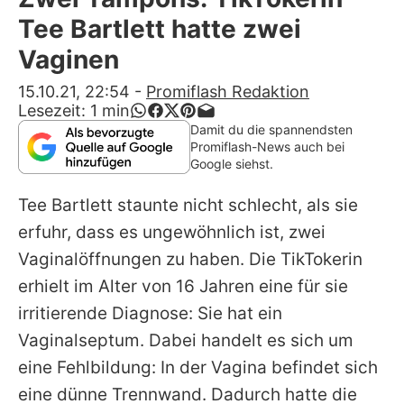
Alle Themen auf Promiflash
Tee Bartlett hatte zwei
Jobs
Vaginen
App runterladen
15.10.21, 22:54
-
Promiflash Redaktion
Lesezeit:
1
min
Team
Damit du die spannendsten
Promiflash-News auch bei
Redaktionelle Richtlinien
Google siehst.
Tee Bartlett
staunte nicht schlecht, als sie
Impressum
erfuhr, dass es ungewöhnlich ist, zwei
Datenschutzerklärung
Vaginalöffnungen zu haben. Die TikTokerin
Nutzungsbedingungen
erhielt im Alter von 16 Jahren eine für sie
irritierende Diagnose: Sie hat ein
Utiq verwalten
Vaginalseptum. Dabei handelt es sich um
eine Fehlbildung: In der Vagina befindet sich
eine dünne Trennwand. Dadurch hatte die