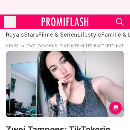
Royals
Stars
Filme & Serien
Lifestyle
Familie & 
STARS
ZWEI TAMPONS: TIKTOKERIN TEE BARTLETT HATTE
Royals
Stars
Filme & Serien
Lifestyle
Familie & Liebe
Promiflash Exklusiv
Instagram / tees_blueworld
Zwei Tampons: TikTokerin