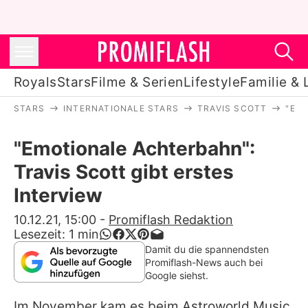
Royals
Stars
Filme & Serien
Lifestyle
Familie & 
STARS
INTERNATIONALE STARS
TRAVIS SCOTT
"EM
Royals
"Emotionale Achterbahn":
Stars
Travis Scott gibt erstes
Filme & Serien
Interview
Lifestyle
10.12.21, 15:00
-
Promiflash Redaktion
Lesezeit:
1
min
Familie & Liebe
Damit du die spannendsten
Promiflash-News auch bei
Promiflash Exklusiv
Google siehst.
Im November kam es beim Astroworld Music