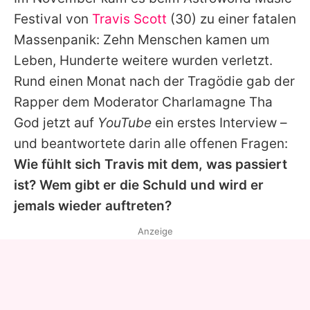
Alle Themen auf Promiflash
Festival von
Travis Scott
(30) zu einer fatalen
Jobs
Massenpanik: Zehn Menschen kamen um
Leben, Hunderte weitere wurden verletzt.
App runterladen
Rund einen Monat nach der Tragödie gab der
Team
Rapper dem Moderator
Charlamagne Tha
God
jetzt auf
YouTube
ein erstes Interview –
Redaktionelle Richtlinien
und beantwortete darin alle offenen Fragen:
Impressum
Wie fühlt sich
Travis
mit dem, was passiert
ist? Wem gibt er die Schuld und wird er
Datenschutzerklärung
jemals wieder auftreten?
Nutzungsbedingungen
Anzeige
Utiq verwalten