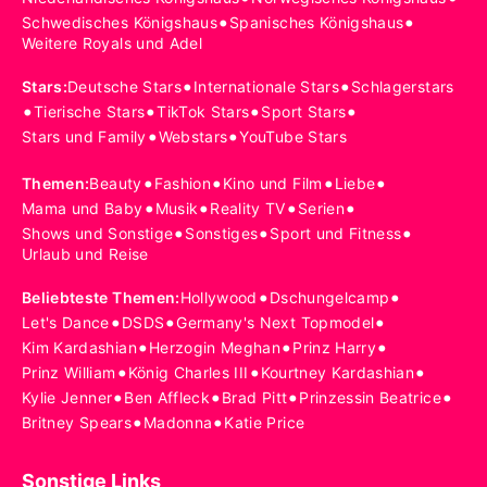
•
•
Schwedisches Königshaus
Spanisches Königshaus
Weitere Royals und Adel
•
•
Stars
:
Deutsche Stars
Internationale Stars
Schlagerstars
•
•
•
•
Tierische Stars
TikTok Stars
Sport Stars
•
•
Stars und Family
Webstars
YouTube Stars
•
•
•
•
Themen
:
Beauty
Fashion
Kino und Film
Liebe
•
•
•
•
Mama und Baby
Musik
Reality TV
Serien
•
•
•
Shows und Sonstige
Sonstiges
Sport und Fitness
Urlaub und Reise
•
•
Beliebteste Themen
:
Hollywood
Dschungelcamp
•
•
•
Let's Dance
DSDS
Germany's Next Topmodel
•
•
•
Kim Kardashian
Herzogin Meghan
Prinz Harry
•
•
•
Prinz William
König Charles III
Kourtney Kardashian
•
•
•
•
Kylie Jenner
Ben Affleck
Brad Pitt
Prinzessin Beatrice
•
•
Britney Spears
Madonna
Katie Price
Sonstige Links