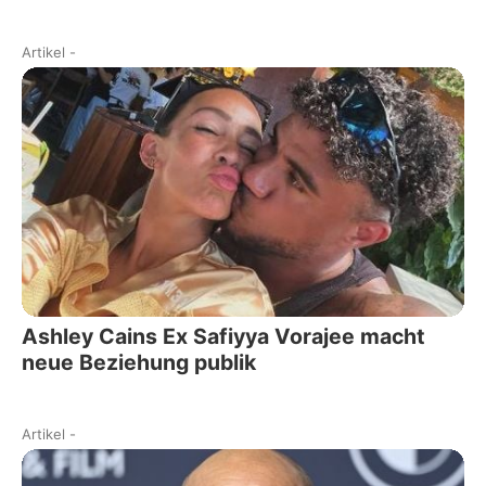
Artikel
-
Ashley Cains Ex Safiyya Vorajee macht
neue Beziehung publik
Artikel
-