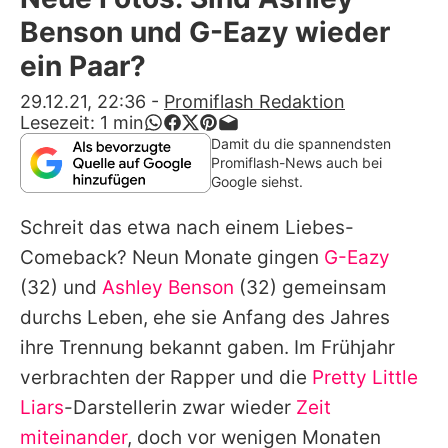
Alle Themen auf Promiflash
Benson und G-Eazy wieder
Jobs
ein Paar?
App runterladen
29.12.21, 22:36
-
Promiflash Redaktion
Lesezeit:
1
min
Team
Damit du die spannendsten
Promiflash-News auch bei
Redaktionelle Richtlinien
Google siehst.
Schreit das etwa nach einem Liebes-
Impressum
Comeback? Neun Monate gingen
G-Eazy
Datenschutzerklärung
(32) und
Ashley Benson
(32) gemeinsam
Nutzungsbedingungen
durchs Leben, ehe sie Anfang des Jahres
ihre Trennung bekannt gaben. Im Frühjahr
Utiq verwalten
verbrachten der Rapper und die
Pretty Little
Liars
-Darstellerin zwar wieder
Zeit
miteinander
, doch vor wenigen Monaten