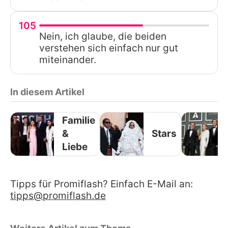
105
Nein, ich glaube, die beiden
verstehen sich einfach nur gut
miteinander.
In diesem Artikel
Familie
&
Stars
Liebe
Tipps für Promiflash? Einfach E-Mail an:
tipps@promiflash.de