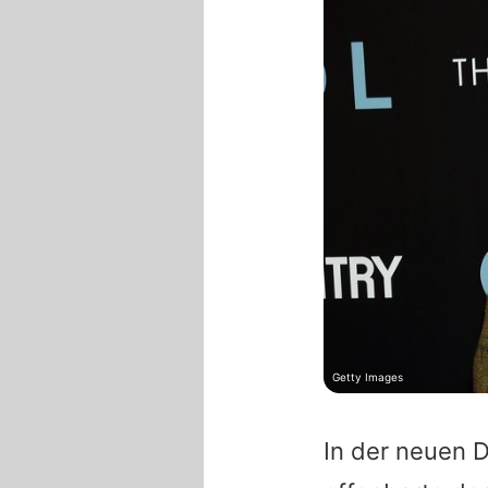
Getty Images
In der neuen 