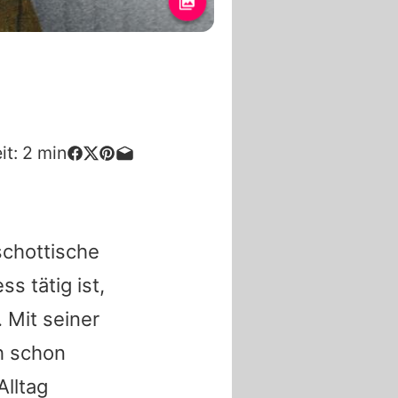
it:
2
min
schottische
s tätig ist,
 Mit seiner
h schon
Alltag