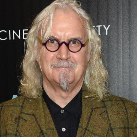
Filme & Serien
Lifestyle
Familie & Liebe
Promiflash Exklusiv
Alle Themen auf Promiflash
Jobs
App runterladen
Team
Redaktionelle Richtlinien
Impressum