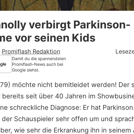
Datenschutzerklärung
nnolly verbirgt Parkinson-
Nutzungsbedingungen
e vor seinen Kids
Utiq verwalten
-
Promiflash Redaktion
Leseze
Damit du die spannendsten
Promiflash-News auch bei
Google siehst.
79) möchte nicht bemitleidet werden! Der 
bereits seit über 40 Jahren im Showbusines
e schreckliche Diagnose: Er hat Parkinson.
t der Schauspieler sehr offen um und sprac
er, wie sehr die Erkrankung ihn in seinem 