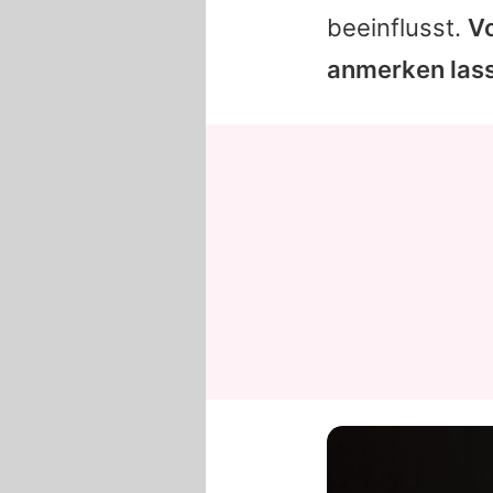
beeinflusst.
Vo
anmerken las