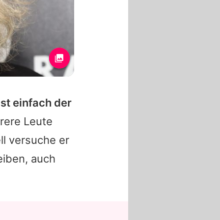
ist einfach der
rere Leute
ll versuche er
leiben, auch