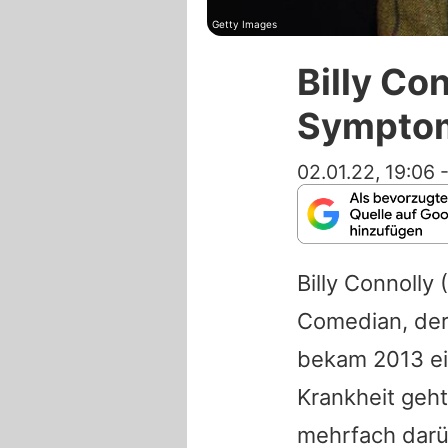
Getty Images
Billy Co
Symptom
02.01.22, 19:06
Billy Connolly
(
Comedian, der 
bekam 2013 ein
Krankheit geh
mehrfach darüb