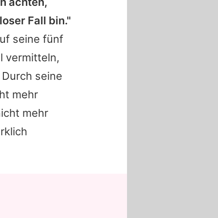
n achten,
ser Fall bin."
uf seine fünf
 vermitteln,
 Durch seine
cht mehr
nicht mehr
rklich