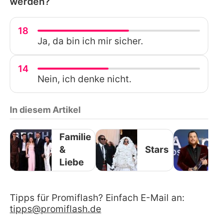
werden?
18
Ja, da bin ich mir sicher.
14
Nein, ich denke nicht.
In diesem Artikel
Familie
&
Stars
Liebe
Tipps für Promiflash? Einfach E-Mail an:
tipps@promiflash.de