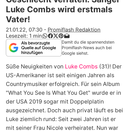
Alle Themen auf Promiflash
Luke Combs wird erstmals
Jobs
Vater!
App runterladen
21.01.22, 07:30
-
Promiflash Redaktion
Lesezeit:
1
min
Team
Damit du die spannendsten
Promiflash-News auch bei
Redaktionelle Richtlinien
Google siehst.
Süße Neuigkeiten von
Luke Combs
(31)! Der
Impressum
US-Amerikaner ist seit einigen Jahren als
Datenschutzerklärung
Countrymusiker erfolgreich. Für sein Album
Nutzungsbedingungen
"What You See Is What You Get" wurde er in
der USA 2019 sogar mit Doppelplatin
Utiq verwalten
ausgezeichnet. Doch auch privat läuft es bei
Luke
ziemlich rund: Seit zwei Jahren ist er
mit seiner Frau Nicole verheiratet. Nun war