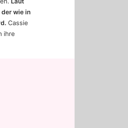
ben.
Laut
 der wie in
rd.
Cassie
n ihre