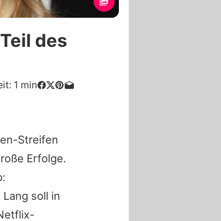
Teil des
it:
1
min
en-Streifen
roße Erfolge.
p:
Lang soll in
etflix-