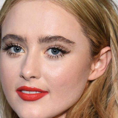
Filme & Serien
Lifestyle
Familie & Liebe
Promiflash Exklusiv
Alle Themen auf Promiflash
Jobs
App runterladen
Team
Redaktionelle Richtlinien
Impressum