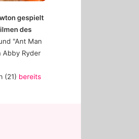
ewton
gespielt
Filmen des
und "Ant Man
n Abby Ryder
n
(21)
bereits