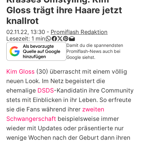
Alle Themen auf Promiflash
Gloss trägt ihre Haare jetzt
Jobs
knallrot
App runterladen
02.11.22, 13:30
-
Promiflash Redaktion
Lesezeit:
1
min
Team
Damit du die spannendsten
Promiflash-News auch bei
Redaktionelle Richtlinien
Google siehst.
Kim Gloss
(30) überrascht mit einem völlig
Impressum
neuen Look. Im Netz begeistert die
Datenschutzerklärung
ehemalige
DSDS
-Kandidatin ihre Community
Nutzungsbedingungen
stets mit Einblicken in ihr Leben. So erfreute
sie die Fans während ihrer
zweiten
Utiq verwalten
Schwangerschaft
beispielsweise immer
wieder mit Updates oder präsentierte nur
wenige Wochen nach der Geburt dann ihren