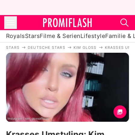
Royals
Stars
Filme & Serien
Lifestyle
Familie & 
STARS
DEUTSCHE STARS
KIM GLOSS
KRASSES UMST
Royals
Stars
Filme & Serien
Lifestyle
Familie & Liebe
Promiflash Exklusiv
Instagram / kim_glossofficial
Krasses Umstyling: Kim