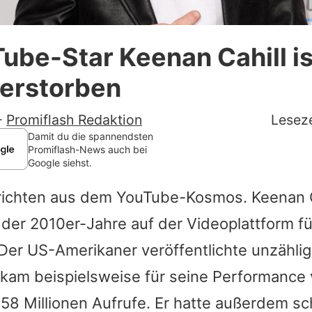
Datenschutzerklärung
ube-Star Keenan Cahill is
Nutzungsbedingungen
verstorben
Utiq verwalten
-
Promiflash Redaktion
Leseze
Damit du die spannendsten
Promiflash-News auch bei
Google siehst.
hrichten aus dem YouTube-Kosmos.
Keenan C
der 2010er-Jahre auf der Videoplattform für
Der US-Amerikaner veröffentlichte unzähli
kam beispielsweise für seine Performance
58 Millionen Aufrufe. Er hatte außerdem sc