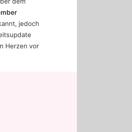
nüber dem
ember
kannt, jedoch
eitsupdate
en Herzen vor