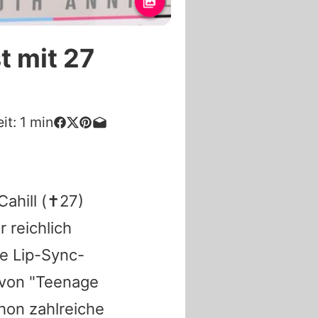
t mit 27
it:
1
min
ahill
(✝27)
 reichlich
ge Lip-Sync-
 von "Teenage
hon zahlreiche