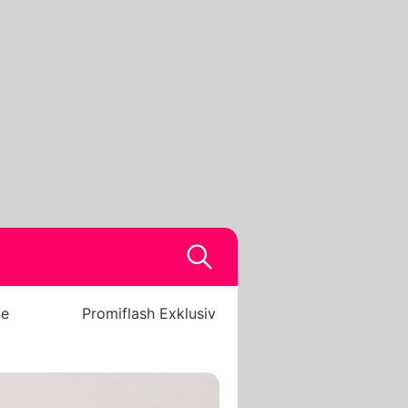
be
Promiflash Exklusiv