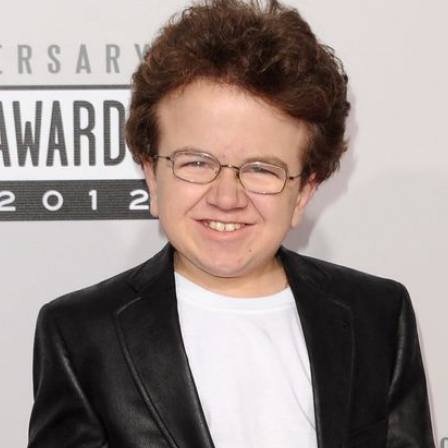
Filme & Serien
Lifestyle
Familie & Liebe
Promiflash Exklusiv
Alle Themen auf Promiflash
Jobs
App runterladen
Team
Redaktionelle Richtlinien
Impressum