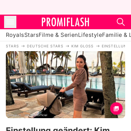
Royals
Stars
Filme & Serien
Lifestyle
Familie & 
STARS
DEUTSCHE STARS
KIM GLOSS
EINSTELLUNG 
Royals
Stars
Filme & Serien
Lifestyle
Familie & Liebe
Promiflash Exklusiv
Instagram / kim_glossofficial
Einstellung geändert: Kim