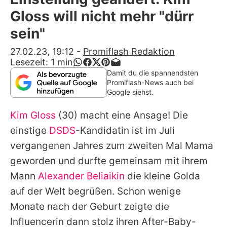
Alle Themen auf Promiflash
Gloss will nicht mehr "dürr
Jobs
sein"
App runterladen
27.02.23, 19:12
-
Promiflash Redaktion
Lesezeit:
1
min
Team
Damit du die spannendsten
Promiflash-News auch bei
Redaktionelle Richtlinien
Google siehst.
Kim Gloss
(30) macht eine Ansage! Die
Impressum
einstige
DSDS
-Kandidatin ist im Juli
Datenschutzerklärung
vergangenen Jahres zum zweiten Mal Mama
Nutzungsbedingungen
geworden und durfte gemeinsam mit ihrem
Mann
Alexander Beliaikin
die kleine Golda
Utiq verwalten
auf der Welt begrüßen. Schon wenige
Monate nach der Geburt zeigte die
Influencerin dann stolz
ihren After-Baby-