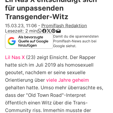
Alle Themen auf Promiflash
für unpassenden
Jobs
Transgender-Witz
App runterladen
15.03.23, 11:06
-
Promiflash Redaktion
Lesezeit:
2
min
Team
Damit du die spannendsten
Promiflash-News auch bei
Redaktionelle Richtlinien
Google siehst.
Lil Nas X
(23) zeigt Einsicht. Der Rapper
Impressum
hatte sich im Juli 2019 als homosexuell
Datenschutzerklärung
geoutet, nachdem er seine sexuelle
Nutzungsbedingungen
Orientierung über
viele Jahre geheim
gehalten hatte. Umso mehr überraschte es,
Utiq verwalten
dass der "Old Town Road"-Interpret
öffentlich einen Witz über die Trans-
Community riss. Immerhin musste der