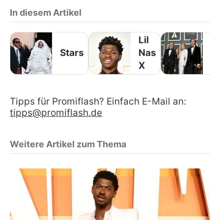
In diesem Artikel
Lil
In
Stars
Nas
S
X
Tipps für Promiflash? Einfach E-Mail an:
tipps@promiflash.de
Weitere Artikel zum Thema