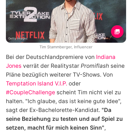
Getty Images
Tim Stammberger, Influencer
Bei der Deutschlandpremiere von
Indiana
Jones
verrät der Realitystar
Promiflash
seine
Pläne bezüglich weiterer TV-Shows. Von
Temptation Island V.I.P.
oder
#CoupleChallenge
scheint Tim nicht viel zu
halten. "Ich glaube, das ist keine gute Idee",
sagt der Ex-Bachelorette-Kandidat.
"Da
seine Beziehung zu testen und auf Spiel zu
setzen, macht für mich keinen Sinn"
,