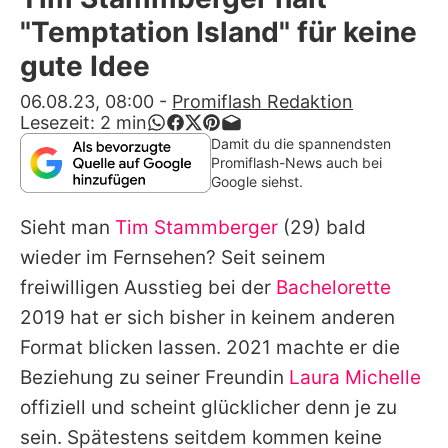
Alle Themen auf Promiflash
"Temptation Island" für keine
Jobs
gute Idee
App runterladen
06.08.23, 08:00
-
Promiflash Redaktion
Lesezeit:
2
min
Team
Damit du die spannendsten
Promiflash-News auch bei
Redaktionelle Richtlinien
Google siehst.
Sieht man
Tim Stammberger
(29) bald
Impressum
wieder im Fernsehen? Seit seinem
Datenschutzerklärung
freiwilligen Ausstieg bei der
Bachelorette
Nutzungsbedingungen
2019 hat er sich bisher in keinem anderen
Format blicken lassen. 2021 machte er die
Utiq verwalten
Beziehung zu seiner Freundin
Laura Michelle
offiziell und scheint glücklicher denn je zu
sein. Spätestens seitdem kommen keine