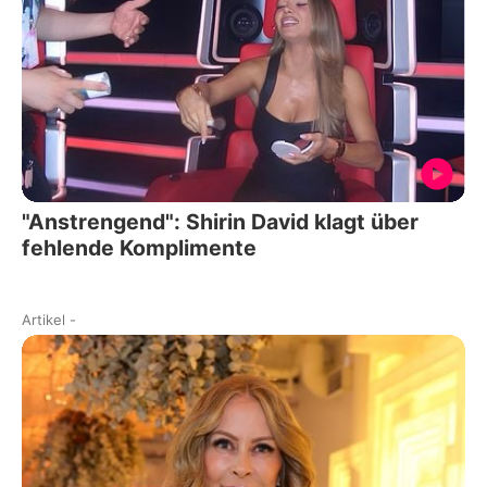
"Anstrengend": Shirin David klagt über
fehlende Komplimente
Artikel
-