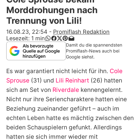
Alle Themen auf Promiflash
Morddrohungen nach
Jobs
Trennung von Lili!
App runterladen
16.08.23, 22:54
-
Promiflash Redaktion
Lesezeit:
1
min
Team
Damit du die spannendsten
Promiflash-News auch bei
Redaktionelle Richtlinien
Google siehst.
Es war garantiert nicht leicht für ihn.
Cole
Impressum
Sprouse
(31) und
Lili Reinhart
(26) hatten
Datenschutzerklärung
sich am Set von
Riverdale
kennengelernt.
Nutzungsbedingungen
Nicht nur ihre Seriencharaktere hatten eine
Beziehung zueinander geführt – auch im
Utiq verwalten
echten Leben hatte es mächtig zwischen den
beiden Schauspielern gefunkt. Allerdings
hatten sie sich immer wieder mit