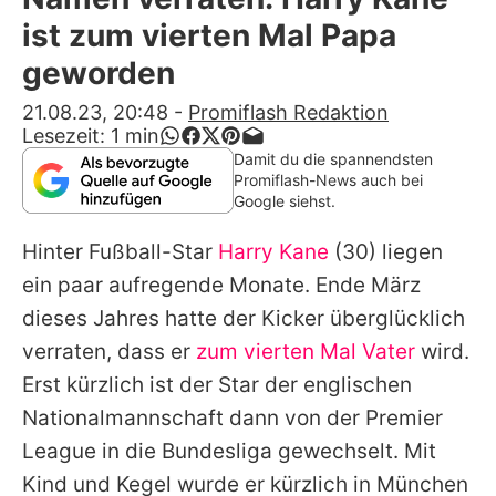
Alle Themen auf Promiflash
ist zum vierten Mal Papa
Jobs
geworden
App runterladen
21.08.23, 20:48
-
Promiflash Redaktion
Lesezeit:
1
min
Team
Damit du die spannendsten
Promiflash-News auch bei
Redaktionelle Richtlinien
Google siehst.
Hinter Fußball-Star
Harry Kane
(30) liegen
Impressum
ein paar aufregende Monate. Ende März
Datenschutzerklärung
dieses Jahres hatte der Kicker überglücklich
Nutzungsbedingungen
verraten, dass er
zum vierten Mal Vater
wird.
Erst kürzlich ist der Star der englischen
Utiq verwalten
Nationalmannschaft dann von der Premier
League in die Bundesliga gewechselt. Mit
Kind und Kegel wurde er kürzlich in München