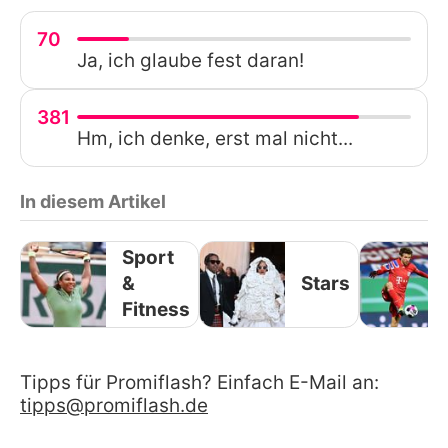
70
Ja, ich glaube fest daran!
381
Hm, ich denke, erst mal nicht...
In diesem Artikel
Sport
&
Stars
Fitness
Tipps für Promiflash? Einfach E-Mail an:
tipps@promiflash.de