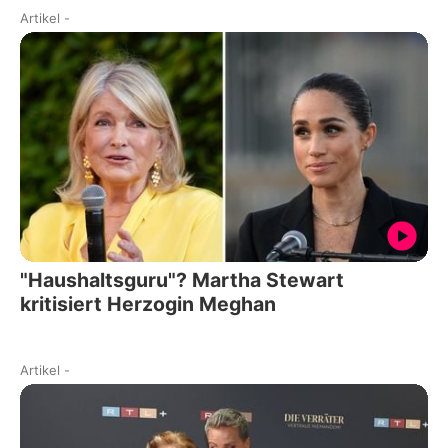
Artikel
-
"Haushaltsguru"? Martha Stewart
kritisiert Herzogin Meghan
Artikel
-