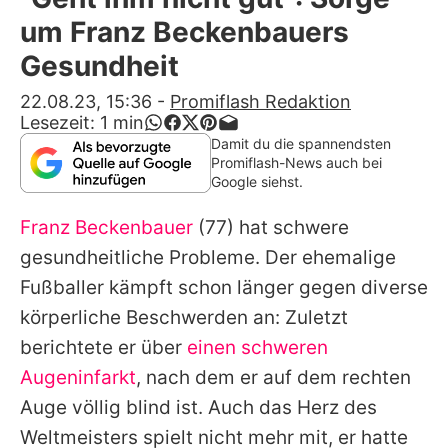
Alle Themen auf Promiflash
um Franz Beckenbauers
Jobs
Gesundheit
App runterladen
22.08.23, 15:36
-
Promiflash Redaktion
Lesezeit:
1
min
Team
Damit du die spannendsten
Promiflash-News auch bei
Redaktionelle Richtlinien
Google siehst.
Franz Beckenbauer
(77) hat schwere
Impressum
gesundheitliche Probleme. Der ehemalige
Datenschutzerklärung
Fußballer kämpft schon länger gegen diverse
Nutzungsbedingungen
körperliche Beschwerden an: Zuletzt
berichtete er über
einen schweren
Utiq verwalten
Augeninfarkt
, nach dem er auf dem rechten
Auge völlig blind ist. Auch das Herz des
Weltmeisters spielt nicht mehr mit, er hatte