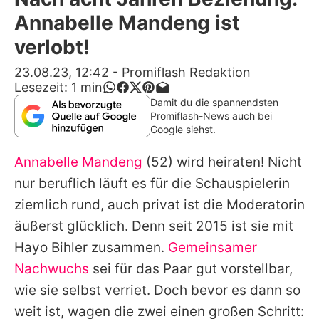
Alle Themen auf Promiflash
Annabelle Mandeng ist
Jobs
verlobt!
App runterladen
23.08.23, 12:42
-
Promiflash Redaktion
Lesezeit:
1
min
Team
Damit du die spannendsten
Promiflash-News auch bei
Redaktionelle Richtlinien
Google siehst.
Annabelle Mandeng
(52) wird heiraten! Nicht
Impressum
nur beruflich läuft es für die Schauspielerin
Datenschutzerklärung
ziemlich rund, auch privat ist die Moderatorin
Nutzungsbedingungen
äußerst glücklich. Denn seit 2015 ist sie mit
Hayo Bihler zusammen.
Gemeinsamer
Utiq verwalten
Nachwuchs
sei für das Paar gut vorstellbar,
wie sie selbst verriet. Doch bevor es dann so
weit ist, wagen die zwei einen großen Schritt: