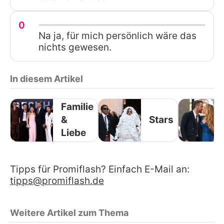
0
Na ja, für mich persönlich wäre das
nichts gewesen.
In diesem Artikel
Familie
&
Stars
Liebe
Tipps für Promiflash? Einfach E-Mail an:
tipps@promiflash.de
Weitere Artikel zum Thema