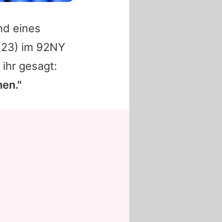
nd eines
23) im 92NY
ihr gesagt:
hen."