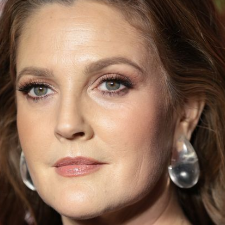
Filme & Serien
Lifestyle
Familie & Liebe
Promiflash Exklusiv
Alle Themen auf Promiflash
Jobs
App runterladen
Team
Redaktionelle Richtlinien
Impressum