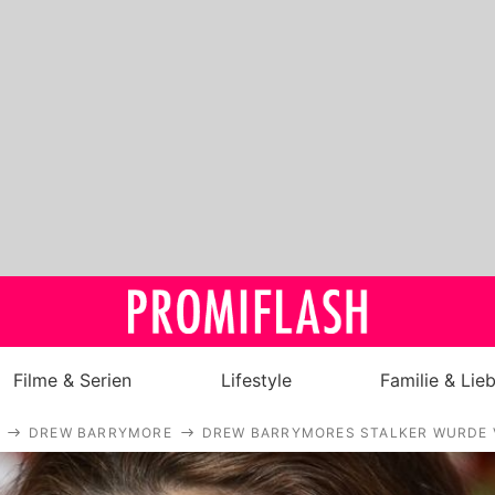
Filme & Serien
Lifestyle
Familie & Lie
DREW BARRYMORE
DREW BARRYMORES STALKER WURDE 
Royals
Stars