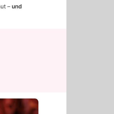
aut –
und