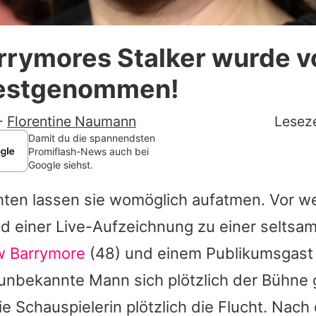
Datenschutzerklärung
rrymores Stalker wurde v
Nutzungsbedingungen
 festgenommen!
Utiq verwalten
-
Florentine Naumann
Leseze
Damit du die spannendsten
Promiflash-News auch bei
Google siehst.
hten lassen sie womöglich aufatmen. Vor w
d einer Live-Aufzeichnung zu einer seltsam
w Barrymore
(48) und einem Publikumsgas
nbekannte Mann sich plötzlich der Bühne 
die Schauspielerin plötzlich die Flucht. Nach