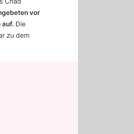
ns Chad
ngebeten vor
 auf.
Die
war zu dem