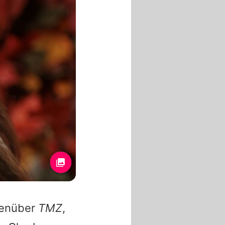
genüber
TMZ
,