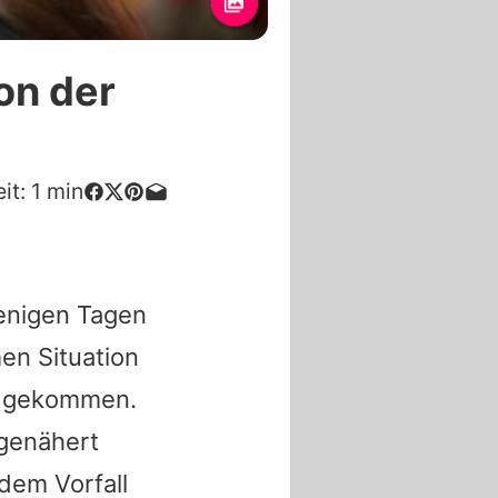
on der
it:
1
min
enigen Tagen
en Situation
t gekommen.
genähert
 dem Vorfall