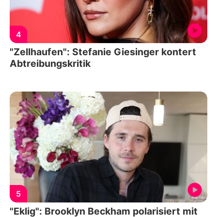
4
"Zellhaufen": Stefanie Giesinger kontert
Abtreibungskritik
5
"Eklig": Brooklyn Beckham polarisiert mit