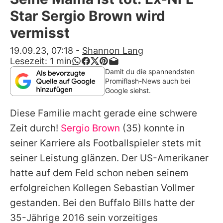
Alle Themen auf Promiflash
Star Sergio Brown wird
Jobs
vermisst
App runterladen
19.09.23, 07:18
-
Shannon Lang
Lesezeit:
1
min
Team
Damit du die spannendsten
Promiflash-News auch bei
Redaktionelle Richtlinien
Google siehst.
Diese Familie macht gerade eine schwere
Impressum
Zeit durch!
Sergio Brown
(35) konnte in
Datenschutzerklärung
seiner Karriere als Footballspieler stets mit
Nutzungsbedingungen
seiner Leistung glänzen. Der US-Amerikaner
hatte auf dem Feld schon neben seinem
Utiq verwalten
erfolgreichen Kollegen Sebastian Vollmer
gestanden. Bei den Buffalo Bills hatte der
35-Jährige 2016 sein vorzeitiges