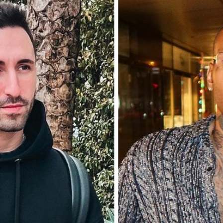
Filme & Serien
Lifestyle
Familie & Liebe
Promiflash Exklusiv
Alle Themen auf Promiflash
Jobs
App runterladen
Team
Redaktionelle Richtlinien
Impressum