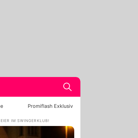
be
Promiflash Exklusiv
REIER IM SWINGERKLUB!