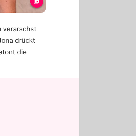
u verarschst
 Jona drückt
etont die