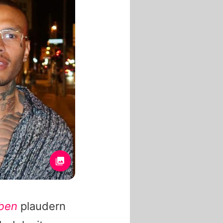
eben
plaudern