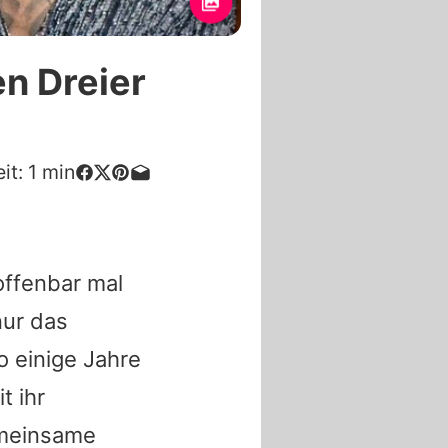
en Dreier
it:
1
min
offenbar mal
nur das
 einige Jahre
t ihr
emeinsame