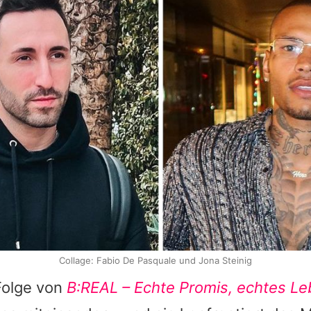
Collage: Fabio De Pasquale und Jona Steinig
 Folge von
B:REAL – Echte Promis, echtes L