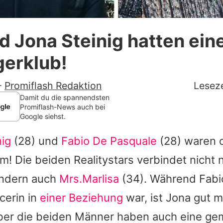
Datenschutzerklärung
d Jona Steinig hatten ein
Nutzungsbedingungen
gerklub!
Utiq verwalten
-
Promiflash Redaktion
Leseze
Damit du die spannendsten
Promiflash-News auch bei
Google siehst.
nig
(28) und
Fabio De Pasquale
(28) waren 
! Die beiden Realitystars verbindet nicht 
ondern auch
Mrs.Marlisa
(34). Während Fabio
cerin in
einer Beziehung
war, ist Jona gut mi
ber die beiden Männer haben auch eine g