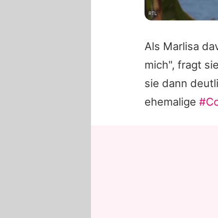
RTL
Als Marlisa da
mich", fragt s
sie dann deutl
ehemalige
#Co