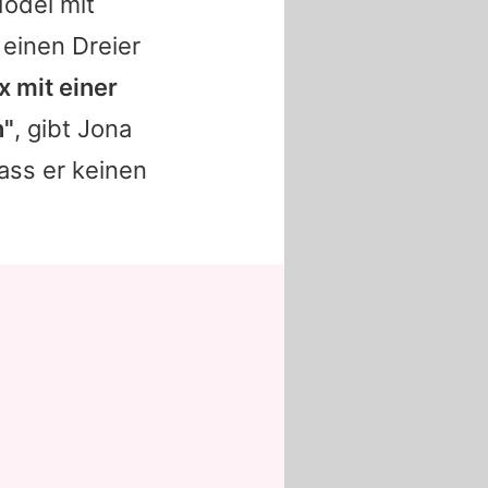
Model mit
 einen Dreier
x mit einer
n"
, gibt Jona
ass er keinen