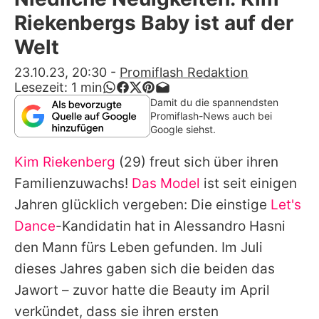
Alle Themen auf Promiflash
Riekenbergs Baby ist auf der
Jobs
Welt
App runterladen
23.10.23, 20:30
-
Promiflash Redaktion
Lesezeit:
1
min
Team
Damit du die spannendsten
Promiflash-News auch bei
Redaktionelle Richtlinien
Google siehst.
Kim Riekenberg
(29) freut sich über ihren
Impressum
Familienzuwachs!
Das Model
ist seit einigen
Datenschutzerklärung
Jahren glücklich vergeben: Die einstige
Let's
Nutzungsbedingungen
Dance
-Kandidatin hat in Alessandro Hasni
den Mann fürs Leben gefunden. Im Juli
Utiq verwalten
dieses Jahres gaben sich die beiden das
Jawort – zuvor hatte die Beauty im April
verkündet, dass sie ihren ersten