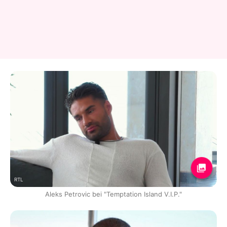
RTL
Aleks Petrovic bei "Temptation Island V.I.P."