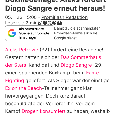
Alle Themen auf Promiflash
Diogo Sangre erneut heraus!
Jobs
05.11.23, 15:00
-
Promiflash Redaktion
Lesezeit:
2
min
App runterladen
Damit du die spannendsten
Promiflash-News auch bei
Team
Google siehst.
Redaktionelle Richtlinien
Aleks Petrovic
(32) fordert eine Revanche!
Gestern hatten sich der
Das Sommerhaus
Impressum
der Stars
-Kandidat und
Diogo Sangre
(29)
Datenschutzerklärung
einen spannenden Boxkampf beim
Fame
Fighting
geliefert. Als Sieger war der einstige
Nutzungsbedingungen
Ex on the Beach
-Teilnehmer ganz klar
Utiq verwalten
hervorgegangen. Doch kurz darauf
beschuldigte der Verlierer ihn, vor dem
Kampf
Drogen konsumiert
zu haben, weshalb