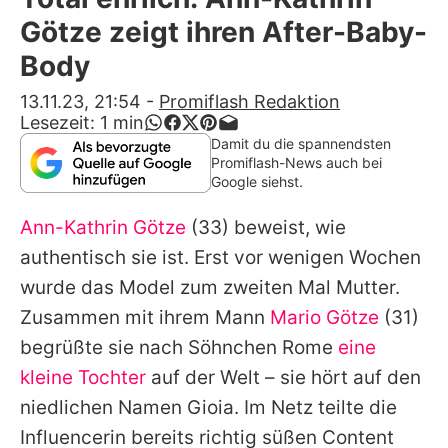
Alle Themen auf Promiflash
Götze zeigt ihren After-Baby-
Jobs
Body
App runterladen
13.11.23, 21:54
-
Promiflash Redaktion
Lesezeit:
1
min
Team
Damit du die spannendsten
Promiflash-News auch bei
Redaktionelle Richtlinien
Google siehst.
Ann-Kathrin Götze
(33) beweist, wie
Impressum
authentisch sie ist. Erst vor wenigen Wochen
Datenschutzerklärung
wurde das Model zum zweiten Mal Mutter.
Nutzungsbedingungen
Zusammen mit ihrem Mann
Mario Götze
(31)
begrüßte sie nach Söhnchen Rome
eine
Utiq verwalten
kleine Tochter
auf der Welt – sie hört auf den
niedlichen Namen Gioia. Im Netz teilte die
Influencerin bereits richtig süßen Content