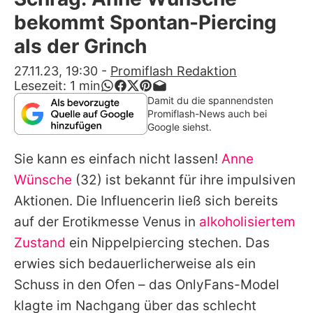
Alle Themen auf Promiflash
bekommt Spontan-Piercing
Jobs
als der Grinch
App runterladen
27.11.23, 19:30
-
Promiflash Redaktion
Lesezeit:
1
min
Team
Damit du die spannendsten
Promiflash-News auch bei
Redaktionelle Richtlinien
Google siehst.
Sie kann es einfach nicht lassen!
Anne
Impressum
Wünsche
(32) ist bekannt für ihre impulsiven
Datenschutzerklärung
Aktionen. Die Influencerin ließ sich bereits
Nutzungsbedingungen
auf der Erotikmesse Venus in
alkoholisiertem
Zustand
ein Nippelpiercing stechen. Das
Utiq verwalten
erwies sich bedauerlicherweise als ein
Schuss in den Ofen – das OnlyFans-Model
klagte im Nachgang über das schlecht