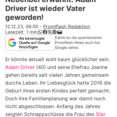
Alle Themen auf Promiflash
Driver ist wieder Vater
Jobs
geworden!
App runterladen
12.12.23, 06:00
-
Promiflash Redaktion
Lesezeit:
1
min
Team
Damit du die spannendsten
Promiflash-News auch bei
Redaktionelle Richtlinien
Google siehst.
Er könnte aktuell wohl kaum glücklicher sein.
Impressum
Adam Driver
(40) und seine Ehefrau Joanne
Datenschutzerklärung
gehen bereits seit vielen Jahren gemeinsam
Nutzungsbedingungen
durchs Leben. Ihr Liebesglück hatte 2016 die
Geburt ihres ersten Kindes perfekt gemacht.
Utiq verwalten
Doch ihre Familienplanung war damit noch
nicht abgeschlossen. Anfang des Jahres
zeigten Schnappschüsse die Frau des
Star