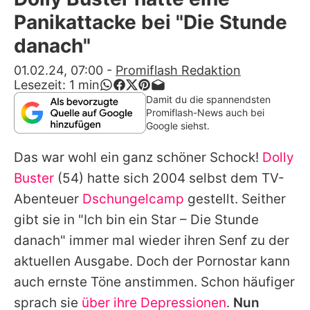
Alle Themen auf Promiflash
Panikattacke bei "Die Stunde
Jobs
danach"
App runterladen
01.02.24, 07:00
-
Promiflash Redaktion
Lesezeit:
1
min
Team
Damit du die spannendsten
Promiflash-News auch bei
Redaktionelle Richtlinien
Google siehst.
Das war wohl ein ganz schöner Schock!
Dolly
Impressum
Buster
(54) hatte sich 2004 selbst dem TV-
Datenschutzerklärung
Abenteuer
Dschungelcamp
gestellt. Seither
Nutzungsbedingungen
gibt sie in "Ich bin ein Star – Die Stunde
danach" immer mal wieder ihren Senf zu der
Utiq verwalten
aktuellen Ausgabe. Doch der Pornostar kann
auch ernste Töne anstimmen. Schon häufiger
sprach sie
über ihre Depressionen
.
Nun