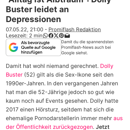
Alle Themen auf Promiflash
Buster leidet an
Jobs
Depressionen
App runterladen
07.05.22, 21:00
-
Promiflash Redaktion
Lesezeit:
2
min
Team
Damit du die spannendsten
Promiflash-News auch bei
Redaktionelle Richtlinien
Google siehst.
Damit hat wohl niemand gerechnet.
Dolly
Impressum
Buster
(52) gilt als die Sex-Ikone seit den
Datenschutzerklärung
1990er-Jahren. In den vergangenen Jahren
Nutzungsbedingungen
hat man die 52-Jährige jedoch so gut wie
kaum noch auf Events gesehen.
Dolly
hatte
Utiq verwalten
2017 einen Hörsturz, seitdem hat sich die
ehemalige Pornodarstellerin immer mehr
aus
der Öffentlichkeit zurückgezogen
.
Jetzt