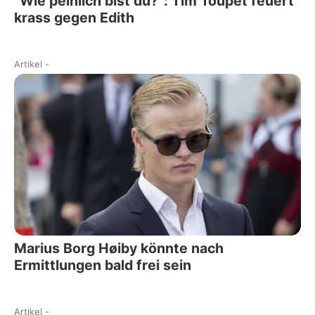
"Wie peinlich bist du?": Tim Toupet feuert
krass gegen Edith
Artikel
-
Marius Borg Høiby könnte nach
Ermittlungen bald frei sein
Artikel
-