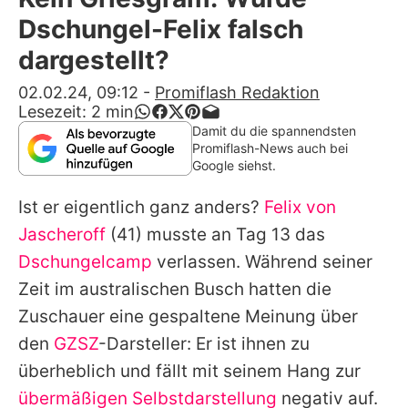
Alle Themen auf Promiflash
Dschungel-Felix falsch
Jobs
dargestellt?
App runterladen
02.02.24, 09:12
-
Promiflash Redaktion
Lesezeit:
2
min
Team
Damit du die spannendsten
Promiflash-News auch bei
Redaktionelle Richtlinien
Google siehst.
Ist er eigentlich ganz anders?
Felix von
Impressum
Jascheroff
(41) musste an Tag 13 das
Datenschutzerklärung
Dschungelcamp
verlassen. Während seiner
Nutzungsbedingungen
Zeit im australischen Busch hatten die
Zuschauer eine gespaltene Meinung über
Utiq verwalten
den
GZSZ
-Darsteller: Er ist ihnen zu
überheblich und fällt mit seinem Hang zur
übermäßigen Selbstdarstellung
negativ auf.