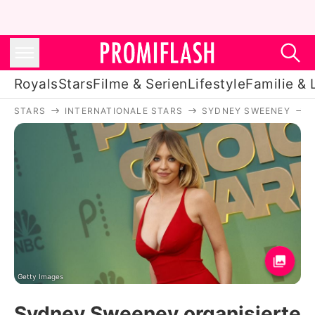
Royals
Stars
Filme & Serien
Lifestyle
Familie & 
STARS
INTERNATIONALE STARS
SYDNEY SWEENEY
Royals
Stars
Filme & Serien
Lifestyle
Familie & Liebe
Promiflash Exklusiv
Getty Images
Sydney Sweeney organisierte