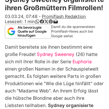
Alle Themen auf Promiflash
ihren Großmüttern Filmrollen!
Jobs
03.03.24, 07:48
-
Promiflash Redaktion
Lesezeit:
1
min
App runterladen
Damit du die spannendsten
Promiflash-News auch bei
Team
Google siehst.
Redaktionelle Richtlinien
Damit bereitete sie ihnen bestimmt eine
große Freude!
Sydney Sweeney
(26) hatte
Impressum
sich mit ihrer Rolle in der Serie
Euphoria
Datenschutzerklärung
einen großen Namen in der Schauspielwelt
gemacht. Es folgten weitere Parts in großen
Nutzungsbedingungen
Produktionen wie "Wie die Lüge hinfällt" oder
Utiq verwalten
auch "Madame Web". An ihrem Erfolg lässt
die hübsche Blondine aber auch ihre
Liebsten teilhaben.
Sydney organisierte