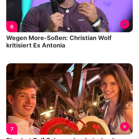
6
Wegen More-Soßen: Christian Wolf
kritisiert Ex Antonia
7