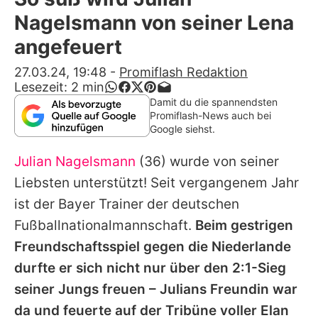
Alle Themen auf Promiflash
Nagelsmann von seiner Lena
Jobs
angefeuert
App runterladen
27.03.24, 19:48
-
Promiflash Redaktion
Lesezeit:
2
min
Team
Damit du die spannendsten
Promiflash-News auch bei
Redaktionelle Richtlinien
Google siehst.
Julian Nagelsmann
(36) wurde von seiner
Impressum
Liebsten unterstützt! Seit vergangenem Jahr
Datenschutzerklärung
ist der Bayer Trainer der deutschen
Nutzungsbedingungen
Fußballnationalmannschaft.
Beim gestrigen
Freundschaftsspiel gegen die Niederlande
Utiq verwalten
durfte er sich nicht nur über den 2:1-Sieg
seiner Jungs freuen –
Julians
Freundin war
da und feuerte auf der Tribüne voller Elan