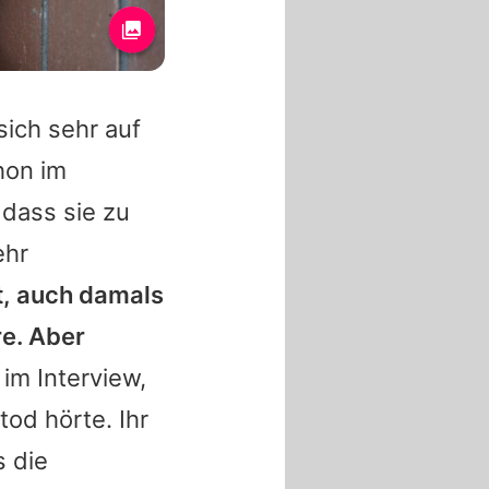
sich sehr auf
hon im
dass sie zu
ehr
t, auch damals
re. Aber
 im Interview,
tod hörte. Ihr
s die