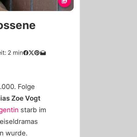
ossene
it:
2
min
.000. Folge
ias Zoe Vogt
gentin
starb im
Geiseldramas
en wurde.