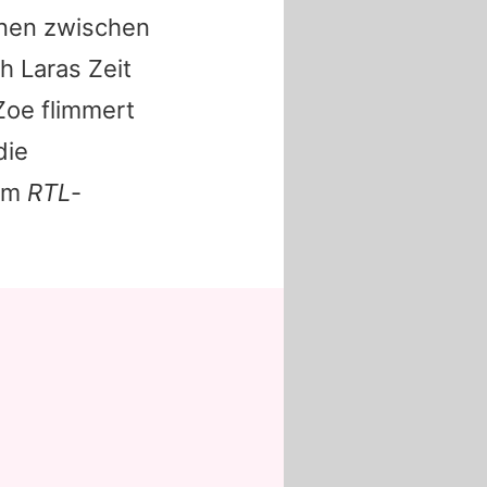
enen zwischen
h Laras Zeit
 Zoe flimmert
die
 im
RTL
-