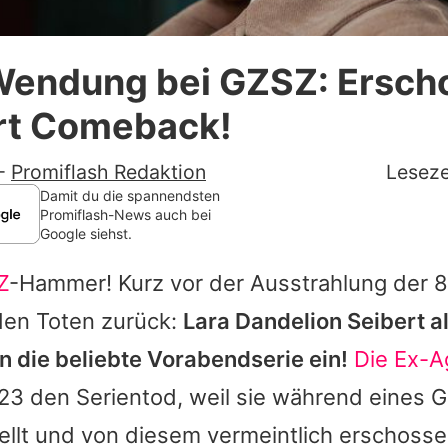
Datenschutzerklärung
Wendung bei GZSZ: Ersch
Nutzungsbedingungen
ert Comeback!
Utiq verwalten
-
Promiflash Redaktion
Leseze
Damit du die spannendsten
Promiflash-News auch bei
Google siehst.
Z
-Hammer! Kurz vor der Ausstrahlung der 8
den Toten zurück:
Lara Dandelion Seibert
al
in die beliebte Vorabendserie ein!
Die Ex-A
3 den Serientod, weil sie während eines 
llt und von diesem vermeintlich erschoss