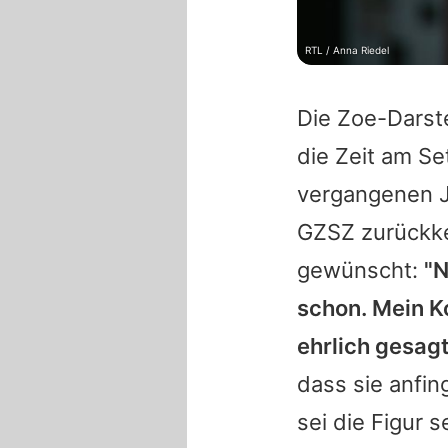
RTL / Anna Riedel
Die Zoe-Darste
die Zeit am Se
vergangenen J
GZSZ
zurückke
gewünscht:
"N
schon. Mein Ko
ehrlich gesagt
dass sie anfin
sei die Figur 