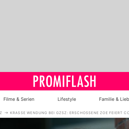
Filme & Serien
Lifestyle
Familie & Lie
Z
KRASSE WENDUNG BEI GZSZ: ERSCHOSSENE ZOE FEIERT C
Royals
Stars