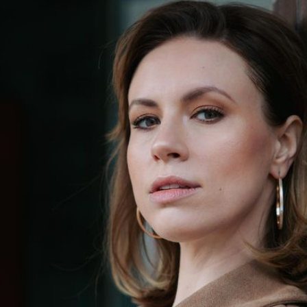
Filme & Serien
Lifestyle
Familie & Liebe
Promiflash Exklusiv
Alle Themen auf Promiflash
Jobs
App runterladen
Team
Redaktionelle Richtlinien
Impressum