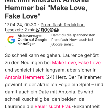
Alle Themen auf Promiflash
Hemmer bei "Make Love,
Jobs
Fake Love"
App runterladen
17.04.24, 00:30
-
Promiflash Redaktion
Lesezeit:
2
min
Team
Damit du die spannendsten
Promiflash-News auch bei
Redaktionelle Richtlinien
Google siehst.
So schnell kann es gehen. Laurence gehört
Impressum
zu den Neulingen bei
Make Love, Fake Love
Datenschutzerklärung
und schleicht sich langsam, aber sicher in
Nutzungsbedingungen
Antonia Hemmers
(24) Herz. Der Teilnehmer
gewinnt in der aktuellen Folge ein Spiel – und
Utiq verwalten
damit auch ein Date mit
Antonia
. Es wird
schnell kuschelig bei den beiden, da
Laurence die
Bauer sucht Frau
-Bekanntheit