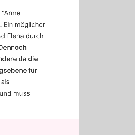
r "Arme
. Ein möglicher
end
Elena
durch
Dennoch
ndere da die
gsebene für
als
 und muss