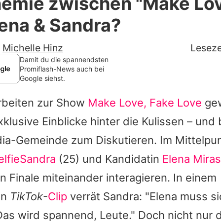
hemie zwischen "Make Lov
Filme & Serien
ena & Sandra?
Lifestyle
-
Michelle Hinz
Leseze
Familie & Liebe
Damit du die spannendsten
Promiflash-News auch bei
Google siehst.
Promiflash Exklusiv
rbeiten zur Show
Make Love, Fake Love
gew
Alle Themen auf Promiflash
xklusive Einblicke hinter die Kulissen – und 
Jobs
dia-Gemeinde zum Diskutieren. Im Mittelpu
App runterladen
elfieSandra
(25) und Kandidatin
Elena Miras
Team
 Finale miteinander interagieren. In einem
en
TikTok
-
Clip
verrät
Sandra
: "Elena muss si
Redaktionelle Richtlinien
as wird spannend, Leute." Doch nicht nur de
Impressum