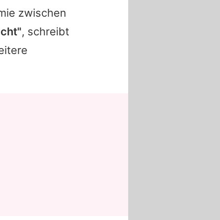
emie zwischen
icht"
, schreibt
eitere