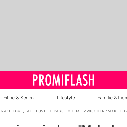
Filme & Serien
Lifestyle
Familie & Lie
MAKE LOVE, FAKE LOVE
PASST CHEMIE ZWISCHEN "MAKE LOV
Royals
Stars