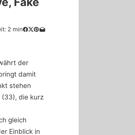
e, Fake
it:
2
min
ährt der
bringt damit
nkt stehen
(33), die kurz
ch gleich
r Einblick in