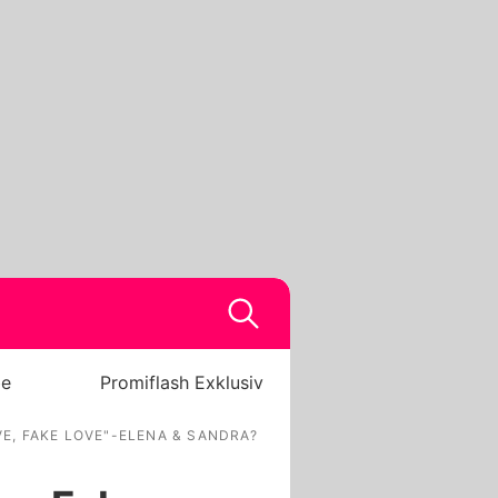
be
Promiflash Exklusiv
E, FAKE LOVE"-ELENA & SANDRA?