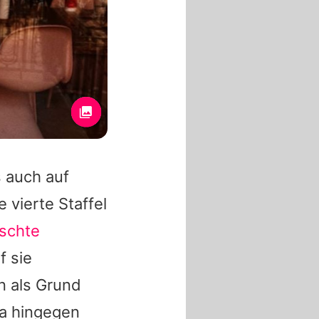
s auch auf
e vierte Staffel
schte
f sie
en als Grund
a
hingegen