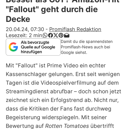
Alle Themen auf Promiflash
"Fallout" geht durch die
Jobs
Decke
App runterladen
20.04.24, 07:30
-
Promiflash Redaktion
Lesezeit:
2
min
Team
Damit du die spannendsten
Promiflash-News auch bei
Redaktionelle Richtlinien
Google siehst.
Mit "Fallout" ist Prime Video ein echter
Impressum
Kassenschlager gelungen. Erst seit wenigen
Datenschutzerklärung
Tagen ist die Videospielverfilmung auf dem
Nutzungsbedingungen
Streamingdienst abrufbar – doch schon jetzt
zeichnet sich ein Erfolgstrend ab. Nicht nur,
Utiq verwalten
dass die Kritiken der Fans fast durchweg
Begeisterung widerspiegeln. Mit seiner
Bewertung auf
Rotten Tomatoes
übertrifft