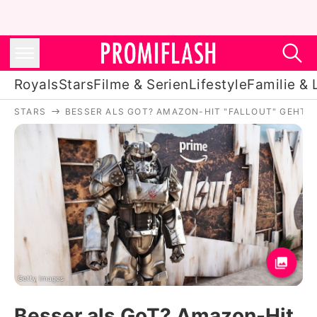
Royals
Stars
Filme & Serien
Lifestyle
Familie & 
STARS
BESSER ALS GOT? AMAZON-HIT "FALLOUT" GEHT 
Royals
Stars
Filme & Serien
Lifestyle
Familie & Liebe
Promiflash Exklusiv
Getty Images
Besser als GoT? Amazon-Hit