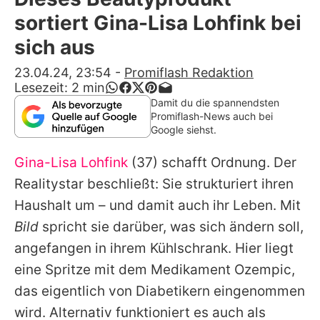
Alle Themen auf Promiflash
sortiert Gina-Lisa Lohfink bei
Jobs
sich aus
App runterladen
23.04.24, 23:54
-
Promiflash Redaktion
Lesezeit:
2
min
Team
Damit du die spannendsten
Promiflash-News auch bei
Redaktionelle Richtlinien
Google siehst.
Gina-Lisa Lohfink
(37) schafft Ordnung. Der
Impressum
Realitystar beschließt: Sie strukturiert ihren
Datenschutzerklärung
Haushalt um – und damit auch ihr Leben. Mit
Nutzungsbedingungen
Bild
spricht sie darüber, was sich ändern soll,
angefangen in ihrem Kühlschrank. Hier liegt
Utiq verwalten
eine Spritze mit dem Medikament Ozempic,
das eigentlich von Diabetikern eingenommen
wird. Alternativ funktioniert es auch als