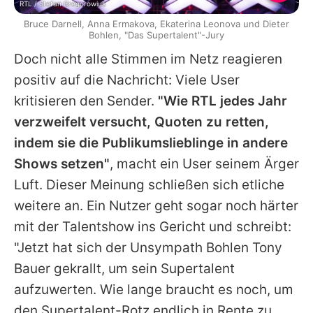
RTL / Stefan Gregorowius
Bruce Darnell, Anna Ermakova, Ekaterina Leonova und Dieter
Bohlen, "Das Supertalent"-Jury
Doch nicht alle Stimmen im Netz reagieren
positiv auf die Nachricht: Viele User
kritisieren den Sender.
"Wie RTL jedes Jahr
verzweifelt versucht, Quoten zu retten,
indem sie die Publikumslieblinge in andere
Shows setzen"
, macht ein User seinem Ärger
Luft. Dieser Meinung schließen sich etliche
weitere an. Ein Nutzer geht sogar noch härter
mit der Talentshow ins Gericht und schreibt:
"Jetzt hat sich der Unsympath Bohlen
Tony
Bauer
gekrallt, um sein Supertalent
aufzuwerten. Wie lange braucht es noch, um
den Supertalent-Rotz endlich in Rente zu