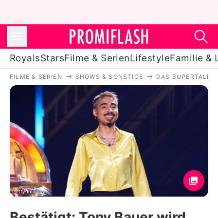
Royals
Stars
Filme & Serien
Lifestyle
Familie & 
FILME & SERIEN
SHOWS & SONSTIGE
DAS SUPERTALEN
Royals
Stars
Filme & Serien
Lifestyle
Familie & Liebe
Promiflash Exklusiv
Getty Images
Bestätigt: Tony Bauer wird