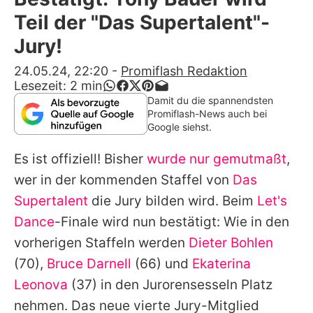
Alle Themen auf Promiflash
Teil der "Das Supertalent"-
Jobs
Jury!
App runterladen
24.05.24, 22:20
-
Promiflash Redaktion
Lesezeit:
2
min
Team
Damit du die spannendsten
Promiflash-News auch bei
Redaktionelle Richtlinien
Google siehst.
Es ist offiziell! Bisher
wurde nur gemutmaßt
,
Impressum
wer in der kommenden Staffel von
Das
Datenschutzerklärung
Supertalent
die Jury bilden wird. Beim
Let's
Nutzungsbedingungen
Dance
-Finale wird nun bestätigt: Wie in den
vorherigen Staffeln werden
Dieter Bohlen
Utiq verwalten
(70),
Bruce Darnell
(66) und
Ekaterina
Leonova
(37) in den Jurorensesseln Platz
nehmen. Das neue vierte Jury-Mitglied