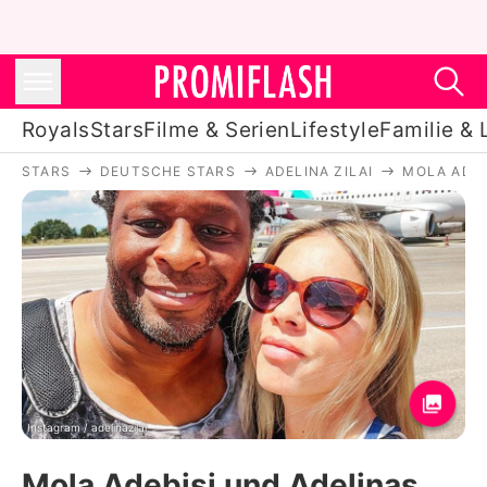
Royals
Stars
Filme & Serien
Lifestyle
Familie & 
STARS
DEUTSCHE STARS
ADELINA ZILAI
MOLA ADEB
Royals
Stars
Filme & Serien
Lifestyle
Familie & Liebe
Promiflash Exklusiv
Instagram / adelinazilai
Mola Adebisi und Adelinas