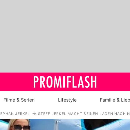
Filme & Serien
Lifestyle
Familie & Lie
TEPHAN JERKEL
STEFF JERKEL MACHT SEINEN LADEN NACH 
Royals
Stars