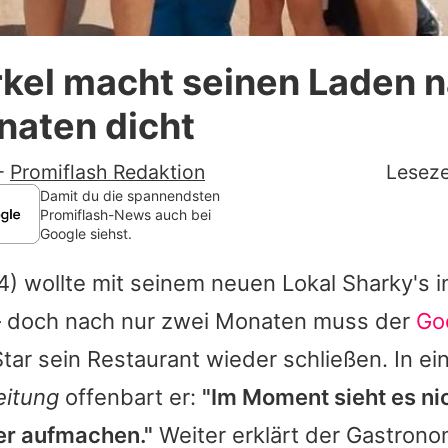
Datenschutzerklärung
rkel macht seinen Laden 
Nutzungsbedingungen
naten dicht
Utiq verwalten
-
Promiflash Redaktion
Leseze
Damit du die spannendsten
Promiflash-News auch bei
Google siehst.
4) wollte mit seinem neuen Lokal Sharky's i
– doch nach nur zwei Monaten muss der
Go
Star sein Restaurant wieder schließen. In 
eitung
offenbart er:
"Im Moment sieht es nic
er aufmachen."
Weiter erklärt der Gastrono