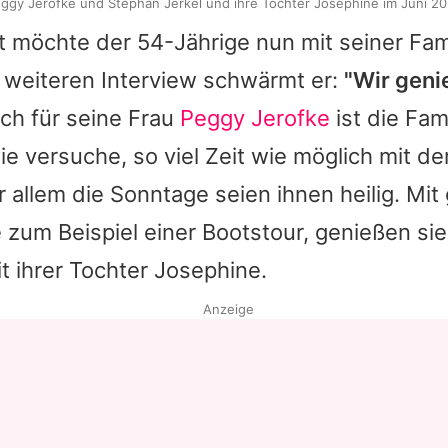
ggy Jerofke und Stephan Jerkel und ihre Tochter Josephine im Juni 2
it möchte der 54-Jährige nun mit seiner Fam
 weiteren Interview schwärmt er:
"Wir geni
h für seine Frau
Peggy Jerofke
ist die Fam
Sie versuche, so viel Zeit wie möglich mit de
r allem die Sonntage seien ihnen heilig. M
 zum Beispiel einer Bootstour, genießen sie
it ihrer Tochter Josephine.
Anzeige