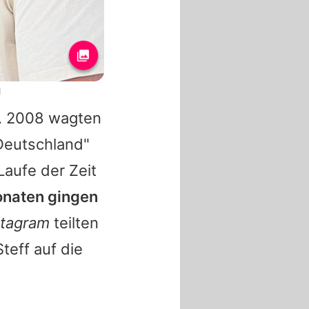
1
n. 2008 wagten
Deutschland"
Laufe der Zeit
naten gingen
stagram
teilten
teff auf die