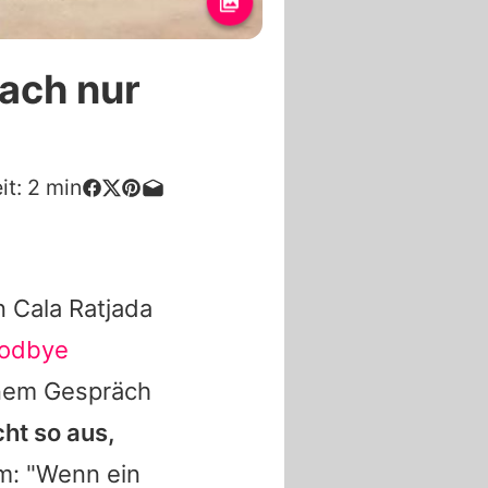
nach nur
it:
2
min
n Cala Ratjada
odbye
einem Gespräch
ht so aus,
m: "Wenn ein