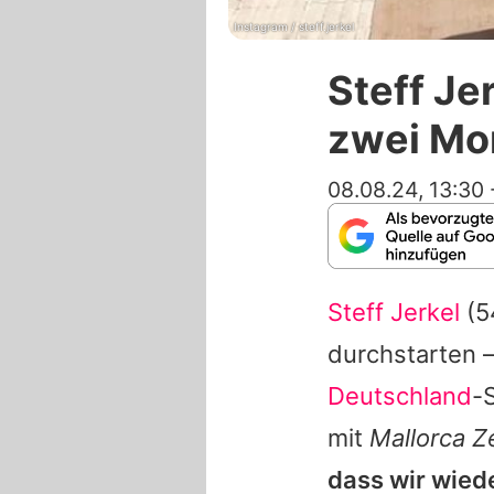
Instagram / steff.jerkel
Steff Je
zwei Mo
08.08.24, 13:30
Steff Jerkel
(5
durchstarten 
Deutschland
-
mit
Mallorca Z
dass wir wied