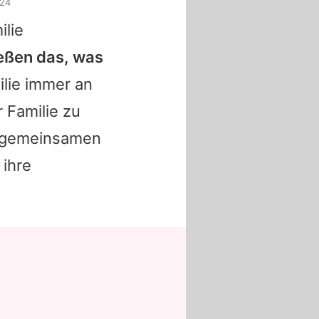
024
ilie
eßen das, was
ilie immer an
r Familie zu
it gemeinsamen
 ihre