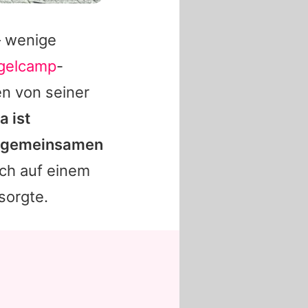
– wenige
ngelcamp
-
n von seiner
na
ist
en gemeinsamen
ich auf einem
orgte.