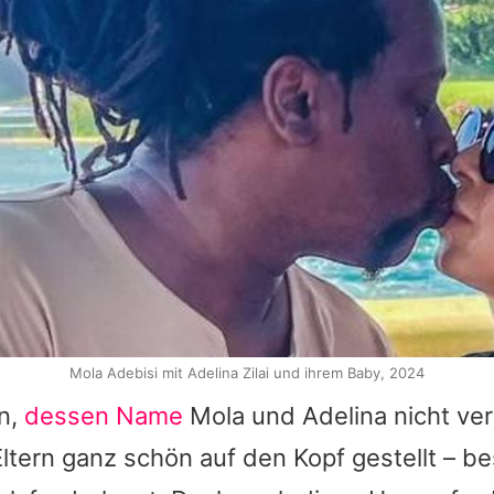
Mola Adebisi mit Adelina Zilai und ihrem Baby, 2024
hn,
dessen Name
Mola und
Adelina
nicht ver
ltern ganz schön auf den Kopf gestellt – 