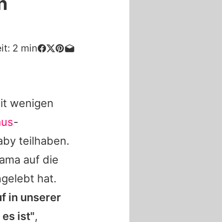
n
it:
2
min
it wenigen
us
-
aby teilhaben.
ama auf die
ngelebt hat.
f in unserer
es ist"
,