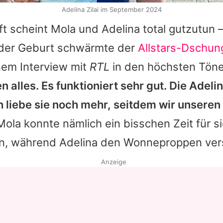
Adelina Zilai im September 2024
ft scheint
Mola
und
Adelina
total gutzutun 
der Geburt schwärmte der
Allstars-Dschu
nem Interview mit
RTL
in den höchsten Töne
en alles. Es funktioniert sehr gut. Die
Adeli
h liebe sie noch mehr, seitdem wir unser
Mola
konnte nämlich ein bisschen Zeit für s
en, während
Adelina
den Wonneproppen vers
Anzeige