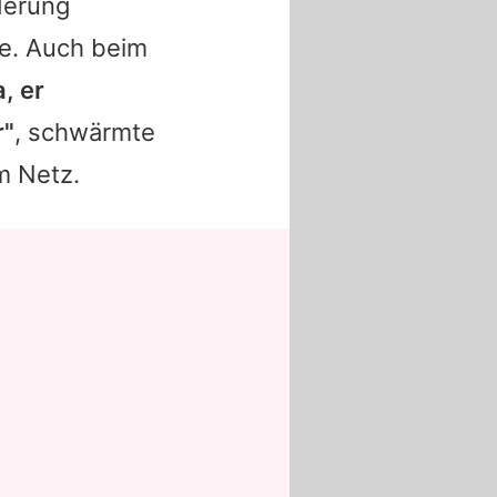
derung
e. Auch beim
a, er
r"
, schwärmte
m Netz.