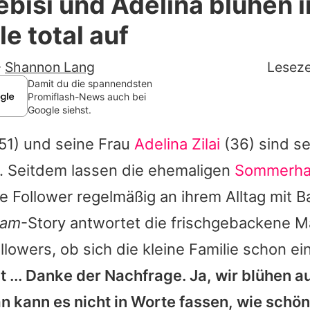
bisi und Adelina blühen i
Filme & Serien
le total auf
Lifestyle
-
Shannon Lang
Leseze
Familie & Liebe
Damit du die spannendsten
Promiflash-News auch bei
Google siehst.
Promiflash Exklusiv
51) und seine Frau
Adelina Zilai
(36) sind se
Alle Themen auf Promiflash
. Seitdem lassen die ehemaligen
Sommerha
Jobs
e Follower regelmäßig an ihrem Alltag mit B
App runterladen
ram
-Story antwortet die frischgebackene M
Team
llowers, ob sich die kleine Familie schon ei
t ... Danke der Nachfrage. Ja, wir blühen au
Redaktionelle Richtlinien
an kann es nicht in Worte fassen, wie schön 
Impressum