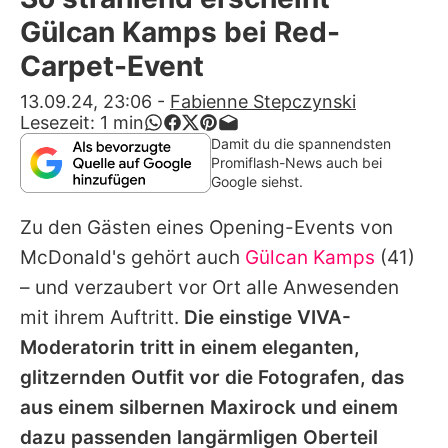
Alle Themen auf Promiflash
Gülcan Kamps bei Red-
Jobs
Carpet-Event
App runterladen
13.09.24, 23:06
-
Fabienne Stepczynski
Lesezeit:
1
min
Team
Damit du die spannendsten
Promiflash-News auch bei
Redaktionelle Richtlinien
Google siehst.
Zu den Gästen eines Opening-Events von
Impressum
McDonald's gehört auch
Gülcan Kamps
(41)
Datenschutzerklärung
– und verzaubert vor Ort alle Anwesenden
Nutzungsbedingungen
mit ihrem Auftritt.
Die einstige VIVA-
Moderatorin tritt in einem eleganten,
Utiq verwalten
glitzernden Outfit vor die Fotografen, das
aus einem silbernen Maxirock und einem
dazu passenden langärmligen Oberteil