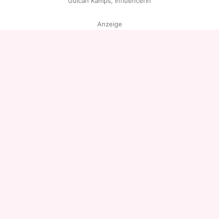
Gülcan Kamps, Influencerin
Anzeige