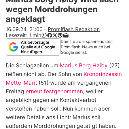
Alle Themen auf Promiflash
wegen Morddrohungen
Jobs
angeklagt
App runterladen
16.09.24, 21:00
-
Promiflash Redaktion
Lesezeit:
1
min
Team
Damit du die spannendsten
Promiflash-News auch bei
Redaktionelle Richtlinien
Google siehst.
Die Schlagzeilen um
Marius Borg Høiby
(27)
Impressum
reißen nicht ab. Der Sohn von
Kronprinzessin
Datenschutzerklärung
Mette-Marit
(51) wurde am vergangenen
Nutzungsbedingungen
Freitag
erneut festgenommen
, weil er
angeblich gegen ein Kontaktverbot
Utiq verwalten
verstoßen haben soll. Nun kommen aber
weitere Details ans Licht: Marius soll
außerdem Morddrohungen getätigt haben.