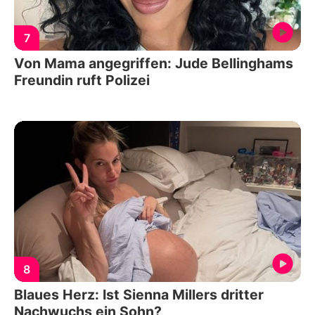
7
Von Mama angegriffen: Jude Bellinghams
Freundin ruft Polizei
8
Blaues Herz: Ist Sienna Millers dritter
Nachwuchs ein Sohn?