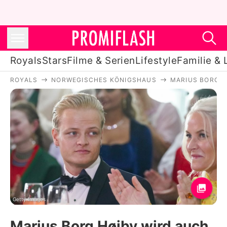
Royals
Stars
Filme & Serien
Lifestyle
Familie & 
ROYALS
NORWEGISCHES KÖNIGSHAUS
MARIUS BORG H
Royals
Stars
Filme & Serien
Lifestyle
Familie & Liebe
Promiflash Exklusiv
Getty Images
Marius Borg Høiby wird auch