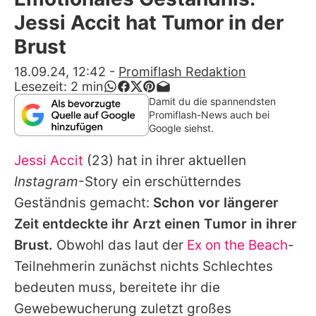
Alle Themen auf Promiflash
Jessi Accit hat Tumor in der
Jobs
Brust
App runterladen
18.09.24, 12:42
-
Promiflash Redaktion
Lesezeit:
2
min
Team
Damit du die spannendsten
Promiflash-News auch bei
Redaktionelle Richtlinien
Google siehst.
Jessi Accit
(23) hat in ihrer aktuellen
Impressum
Instagram
-Story ein erschütterndes
Datenschutzerklärung
Geständnis gemacht:
Schon vor längerer
Nutzungsbedingungen
Zeit entdeckte ihr Arzt einen Tumor in ihrer
Brust.
Obwohl das laut der
Ex on the Beach
-
Utiq verwalten
Teilnehmerin zunächst nichts Schlechtes
bedeuten muss, bereitete ihr die
Gewebewucherung zuletzt großes