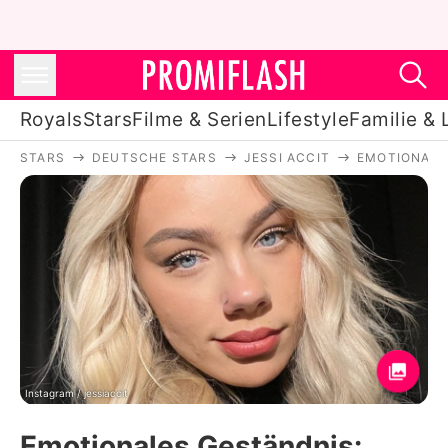
Royals
Stars
Filme & Serien
Lifestyle
Familie & 
STARS
DEUTSCHE STARS
JESSI ACCIT
EMOTIONALES
Royals
Stars
Filme & Serien
Lifestyle
Familie & Liebe
Promiflash Exklusiv
Instagram / jessiaccit
Emotionales Geständnis: