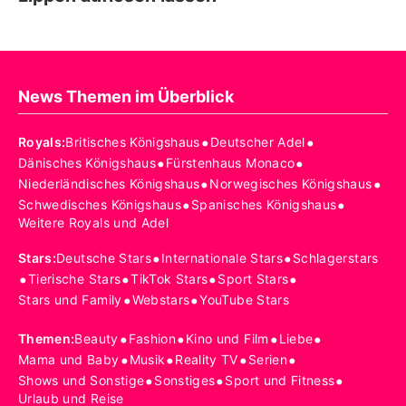
News Themen im Überblick
•
•
Royals
:
Britisches Königshaus
Deutscher Adel
•
•
Dänisches Königshaus
Fürstenhaus Monaco
•
•
Niederländisches Königshaus
Norwegisches Königshaus
•
•
Schwedisches Königshaus
Spanisches Königshaus
Weitere Royals und Adel
•
•
Stars
:
Deutsche Stars
Internationale Stars
Schlagerstars
•
•
•
•
Tierische Stars
TikTok Stars
Sport Stars
•
•
Stars und Family
Webstars
YouTube Stars
•
•
•
•
Themen
:
Beauty
Fashion
Kino und Film
Liebe
•
•
•
•
Mama und Baby
Musik
Reality TV
Serien
•
•
•
Shows und Sonstige
Sonstiges
Sport und Fitness
Urlaub und Reise