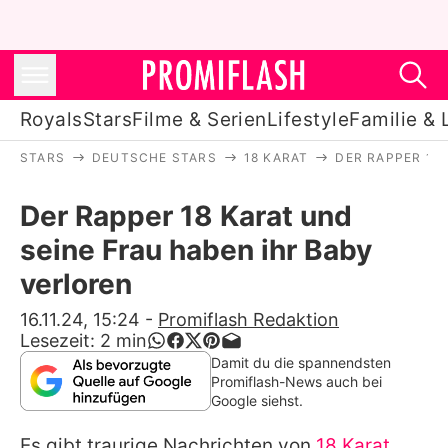
Royals
Stars
Filme & Serien
Lifestyle
Familie & 
STARS
DEUTSCHE STARS
18 KARAT
DER RAPPER 18
Royals
Der Rapper 18 Karat und
Stars
seine Frau haben ihr Baby
Filme & Serien
verloren
Lifestyle
16.11.24, 15:24
-
Promiflash Redaktion
Lesezeit:
2
min
Familie & Liebe
Damit du die spannendsten
Promiflash-News auch bei
Promiflash Exklusiv
Google siehst.
Es gibt traurige Nachrichten von
18 Karat