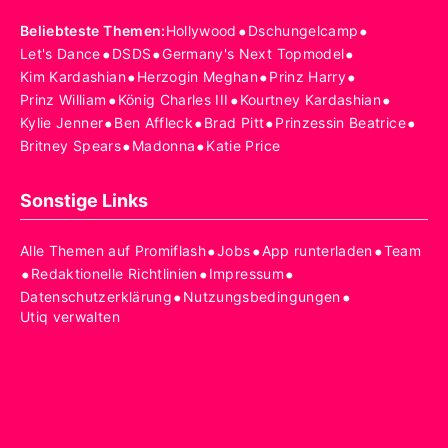
•
•
Beliebteste Themen
:
Hollywood
Dschungelcamp
•
•
•
Let's Dance
DSDS
Germany's Next Topmodel
•
•
•
Kim Kardashian
Herzogin Meghan
Prinz Harry
•
•
•
Prinz William
König Charles III
Kourtney Kardashian
•
•
•
•
Kylie Jenner
Ben Affleck
Brad Pitt
Prinzessin Beatrice
•
•
Britney Spears
Madonna
Katie Price
Sonstige Links
•
•
•
Alle Themen auf Promiflash
Jobs
App runterladen
Team
•
•
•
Redaktionelle Richtlinien
Impressum
•
•
Datenschutzerklärung
Nutzungsbedingungen
Utiq verwalten