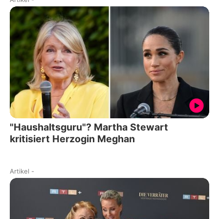
"Haushaltsguru"? Martha Stewart
kritisiert Herzogin Meghan
Artikel
-