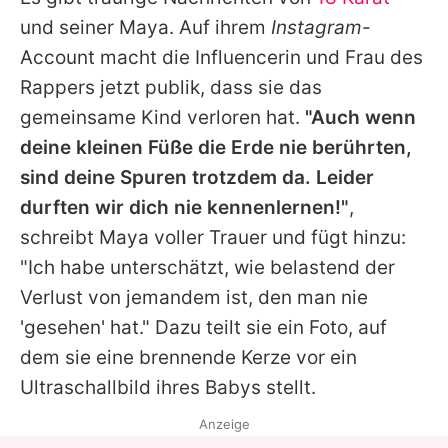
Alle Themen auf Promiflash
und seiner Maya. Auf ihrem
Instagram
-
Jobs
Account macht die Influencerin und Frau des
Rappers jetzt publik, dass sie das
App runterladen
gemeinsame Kind verloren hat.
"Auch wenn
Team
deine kleinen Füße die Erde nie berührten,
sind deine Spuren trotzdem da. Leider
Redaktionelle Richtlinien
durften wir dich nie kennenlernen!"
,
Impressum
schreibt Maya voller Trauer und fügt hinzu:
"Ich habe unterschätzt, wie belastend der
Datenschutzerklärung
Verlust von jemandem ist, den man nie
Nutzungsbedingungen
'gesehen' hat." Dazu teilt sie ein Foto, auf
Utiq verwalten
dem sie eine brennende Kerze vor ein
Ultraschallbild ihres Babys stellt.
Anzeige