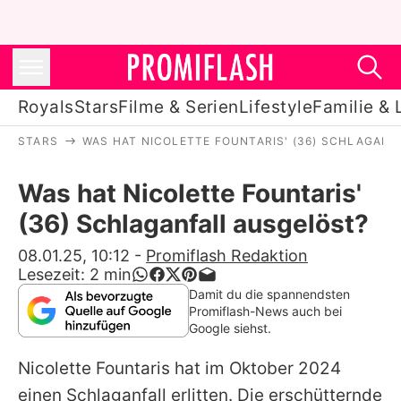
Royals
Stars
Filme & Serien
Lifestyle
Familie & 
STARS
WAS HAT NICOLETTE FOUNTARIS' (36) SCHLAGAN
Royals
Was hat Nicolette Fountaris'
Stars
(36) Schlaganfall ausgelöst?
Filme & Serien
08.01.25, 10:12
-
Promiflash Redaktion
Lesezeit:
2
min
Lifestyle
Damit du die spannendsten
Promiflash-News auch bei
Familie & Liebe
Google siehst.
Promiflash Exklusiv
Nicolette Fountaris
hat im Oktober 2024
einen Schlaganfall erlitten. Die erschütternde