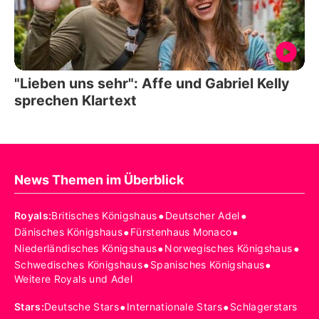
"Lieben uns sehr": Affe und Gabriel Kelly
sprechen Klartext
News Themen im Überblick
•
•
Royals
:
Britisches Königshaus
Deutscher Adel
•
•
Dänisches Königshaus
Fürstenhaus Monaco
•
•
Niederländisches Königshaus
Norwegisches Königshaus
•
•
Schwedisches Königshaus
Spanisches Königshaus
Weitere Royals und Adel
•
•
Stars
:
Deutsche Stars
Internationale Stars
Schlagerstars