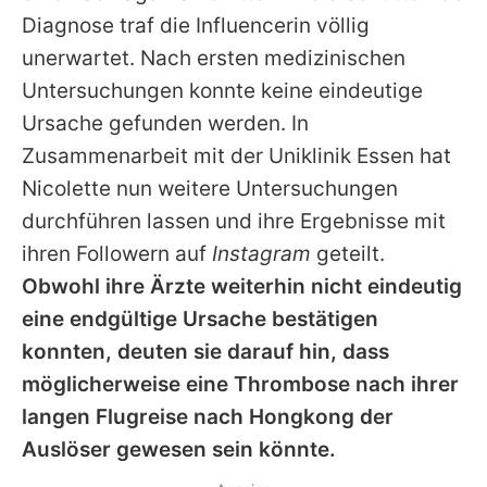
Alle Themen auf Promiflash
Diagnose traf die Influencerin völlig
unerwartet. Nach ersten medizinischen
Jobs
Untersuchungen konnte keine eindeutige
App runterladen
Ursache gefunden werden. In
Team
Zusammenarbeit mit der Uniklinik Essen hat
Nicolette
nun weitere Untersuchungen
Redaktionelle Richtlinien
durchführen lassen und ihre Ergebnisse mit
Impressum
ihren Followern auf
Instagram
geteilt.
Obwohl ihre Ärzte weiterhin nicht eindeutig
Datenschutzerklärung
eine endgültige Ursache bestätigen
Nutzungsbedingungen
konnten, deuten sie darauf hin, dass
möglicherweise eine Thrombose nach ihrer
Utiq verwalten
langen Flugreise nach Hongkong der
Auslöser gewesen sein könnte.