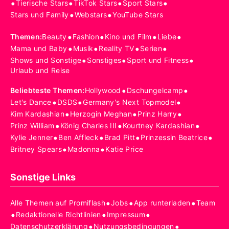
•
•
•
•
Tierische Stars
TikTok Stars
Sport Stars
•
•
Stars und Family
Webstars
YouTube Stars
•
•
•
•
Themen
:
Beauty
Fashion
Kino und Film
Liebe
•
•
•
•
Mama und Baby
Musik
Reality TV
Serien
•
•
•
Shows und Sonstige
Sonstiges
Sport und Fitness
Urlaub und Reise
•
•
Beliebteste Themen
:
Hollywood
Dschungelcamp
•
•
•
Let's Dance
DSDS
Germany's Next Topmodel
•
•
•
Kim Kardashian
Herzogin Meghan
Prinz Harry
•
•
•
Prinz William
König Charles III
Kourtney Kardashian
•
•
•
•
Kylie Jenner
Ben Affleck
Brad Pitt
Prinzessin Beatrice
•
•
Britney Spears
Madonna
Katie Price
Sonstige Links
•
•
•
Alle Themen auf Promiflash
Jobs
App runterladen
Team
•
•
•
Redaktionelle Richtlinien
Impressum
•
•
Datenschutzerklärung
Nutzungsbedingungen