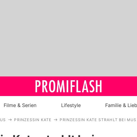
Filme & Serien
Lifestyle
Familie & Lie
AUS
PRINZESSIN KATE
PRINZESSIN KATE STRAHLT BEI M
Royals
Stars