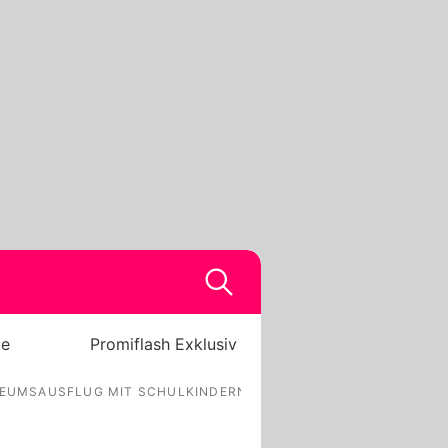
be
Promiflash Exklusiv
USEUMSAUSFLUG MIT SCHULKINDERN