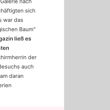
 Galerie nach
häftigten sich
s war das
agischen Baum"
azin ließ es
äten
hirmherrin der
s Besuchs auch
nsam daran
erien