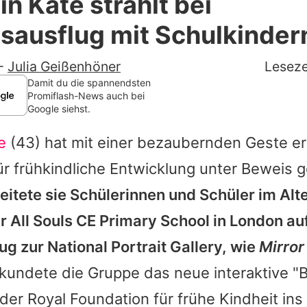
in Kate strahlt bei
Filme & Serien
ausflug mit Schulkinder
Lifestyle
-
Julia Geißenhöner
Leseze
Familie & Liebe
Damit du die spannendsten
Promiflash-News auch bei
Google siehst.
Promiflash Exklusiv
e
(43) hat mit einer bezaubernden Geste er
Alle Themen auf Promiflash
 frühkindliche Entwicklung unter Beweis ge
Jobs
itete sie Schülerinnen und Schüler im Alte
App runterladen
r All Souls CE Primary School in London au
Team
g zur National Portrait Gallery, wie
Mirror
undete die Gruppe das neue interaktive 
Redaktionelle Richtlinien
n der Royal Foundation für frühe Kindheit in
Impressum