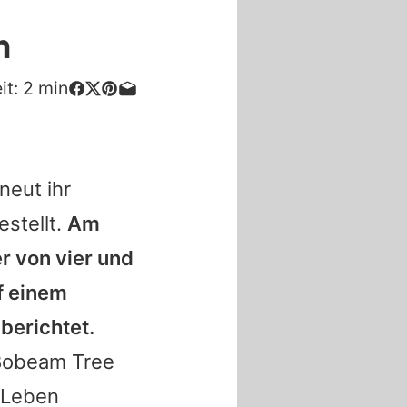
n
it:
2
min
neut ihr
stellt.
Am
r von vier und
f einem
berichtet.
"Bobeam Tree
s Leben