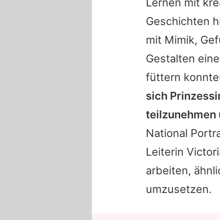
Lernen mit kre
Geschichten hi
mit Mimik, Ge
Gestalten ein
füttern konnt
sich
Prinzessi
teilzunehmen 
National Portr
Leiterin Victo
arbeiten, ähnl
umzusetzen.