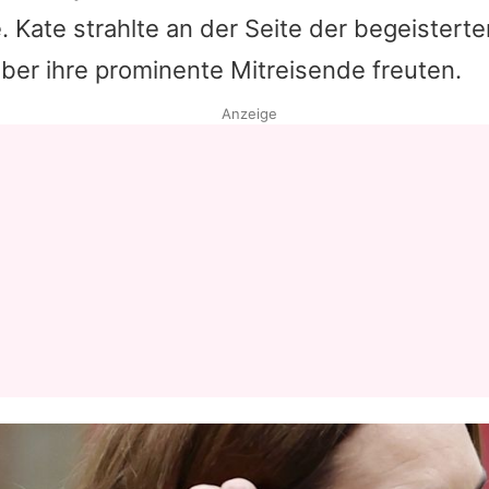
e.
Kate
strahlte an der Seite der begeisterte
Datenschutzerklärung
 über ihre prominente Mitreisende freuten.
Nutzungsbedingungen
Anzeige
Utiq verwalten