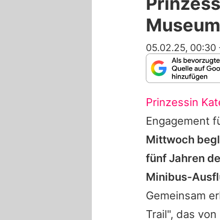
Prinzess
Museums
05.02.25, 00:30
Prinzessin Kat
Engagement für
Mittwoch begle
fünf Jahren de
Minibus-Ausflu
Gemeinsam erk
Trail", das vo