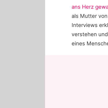
ans Herz gew
als Mutter vo
Interviews erk
verstehen und
eines Mensche