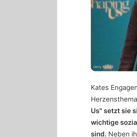
Getty Images
Kates
Engageme
Herzensthema, 
Us" setzt sie 
wichtige sozia
sind.
Neben ihr