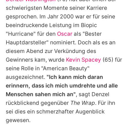
Alle Themen auf Promiflash
schwierigsten Momente seiner Karriere
Jobs
gesprochen. Im Jahr 2000 war er für seine
beeindruckende Leistung im Biopic
App runterladen
"Hurricane" für den
Oscar
als "Bester
Team
Hauptdarsteller" nominiert. Doch als es an
diesem Abend zur Verkündung des
Redaktionelle Richtlinien
Gewinners kam, wurde
Kevin Spacey
(65) für
Impressum
seine Rolle in "American Beauty"
ausgezeichnet.
"Ich kann mich daran
Datenschutzerklärung
erinnern, dass ich mich umdrehte und alle
Nutzungsbedingungen
Menschen sahen mich an"
, sagt
Denzel
Utiq verwalten
rückblickend gegenüber
The Wrap
. Für ihn
sei dies ein schmerzhafter Augenblick
gewesen.