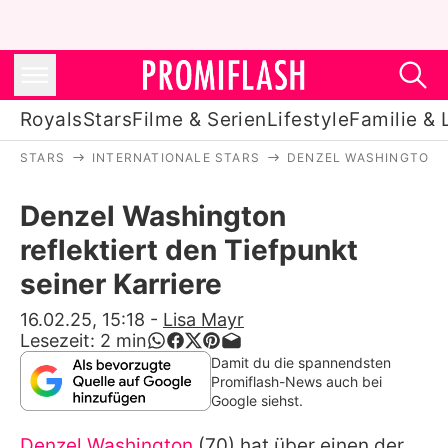
Royals
Stars
Filme & Serien
Lifestyle
Familie & 
STARS
INTERNATIONALE STARS
DENZEL WASHINGTON
Royals
Denzel Washington
Stars
reflektiert den Tiefpunkt
Filme & Serien
seiner Karriere
Lifestyle
16.02.25, 15:18
-
Lisa Mayr
Lesezeit:
2
min
Familie & Liebe
Damit du die spannendsten
Promiflash-News auch bei
Promiflash Exklusiv
Google siehst.
Denzel Washington
(70) hat über einen der