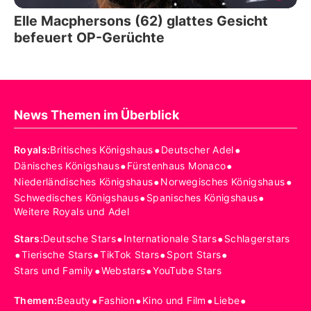
Elle Macphersons (62) glattes Gesicht
befeuert OP-Gerüchte
News Themen im Überblick
•
•
Royals
:
Britisches Königshaus
Deutscher Adel
•
•
Dänisches Königshaus
Fürstenhaus Monaco
•
•
Niederländisches Königshaus
Norwegisches Königshaus
•
•
Schwedisches Königshaus
Spanisches Königshaus
Weitere Royals und Adel
•
•
Stars
:
Deutsche Stars
Internationale Stars
Schlagerstars
•
•
•
•
Tierische Stars
TikTok Stars
Sport Stars
•
•
Stars und Family
Webstars
YouTube Stars
•
•
•
•
Themen
:
Beauty
Fashion
Kino und Film
Liebe