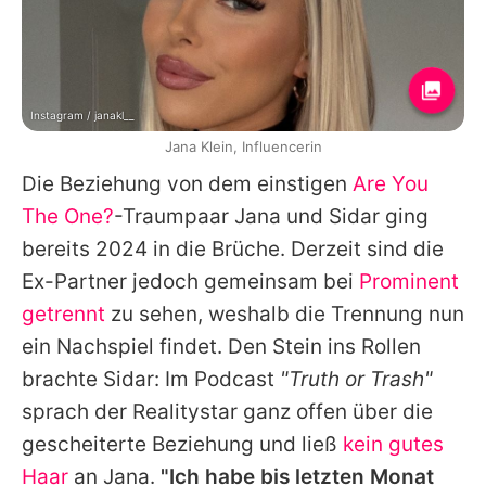
Instagram / janakl__
Jana Klein, Influencerin
Die Beziehung von dem einstigen
Are You
The One?
-Traumpaar Jana und Sidar ging
bereits 2024 in die Brüche. Derzeit sind die
Ex-Partner jedoch gemeinsam bei
Prominent
getrennt
zu sehen, weshalb die Trennung nun
ein Nachspiel findet. Den Stein ins Rollen
brachte Sidar: Im Podcast
"Truth or Trash"
sprach der Realitystar ganz offen über die
gescheiterte Beziehung und ließ
kein gutes
Haar
an Jana.
"Ich habe bis letzten Monat