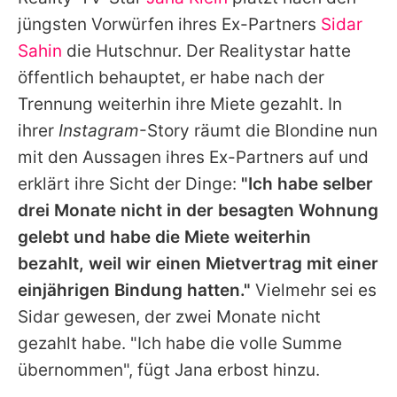
Alle Themen auf Promiflash
jüngsten Vorwürfen ihres Ex-Partners
Sidar
Jobs
Sahin
die Hutschnur. Der Realitystar hatte
öffentlich behauptet, er habe nach der
App runterladen
Trennung weiterhin ihre Miete gezahlt. In
Team
ihrer
Instagram
-Story räumt die Blondine nun
mit den Aussagen ihres Ex-Partners auf und
Redaktionelle Richtlinien
erklärt ihre Sicht der Dinge:
"Ich habe selber
Impressum
drei Monate nicht in der besagten Wohnung
gelebt und habe die Miete weiterhin
Datenschutzerklärung
bezahlt, weil wir einen Mietvertrag mit einer
Nutzungsbedingungen
einjährigen Bindung hatten."
Vielmehr sei es
Utiq verwalten
Sidar gewesen, der zwei Monate nicht
gezahlt habe. "Ich habe die volle Summe
übernommen", fügt Jana erbost hinzu.