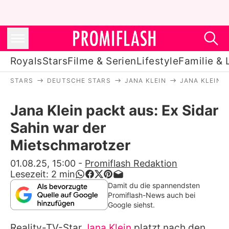
Royals
Stars
Filme & Serien
Lifestyle
Familie & 
STARS
DEUTSCHE STARS
JANA KLEIN
JANA KLEIN 
Royals
Jana Klein packt aus: Ex Sidar
Stars
Sahin war der
Filme & Serien
Mietschmarotzer
Lifestyle
01.08.25, 15:00
-
Promiflash Redaktion
Lesezeit:
2
min
Familie & Liebe
Damit du die spannendsten
Promiflash-News auch bei
Promiflash Exklusiv
Google siehst.
Reality-TV-Star
Jana Klein
platzt nach den