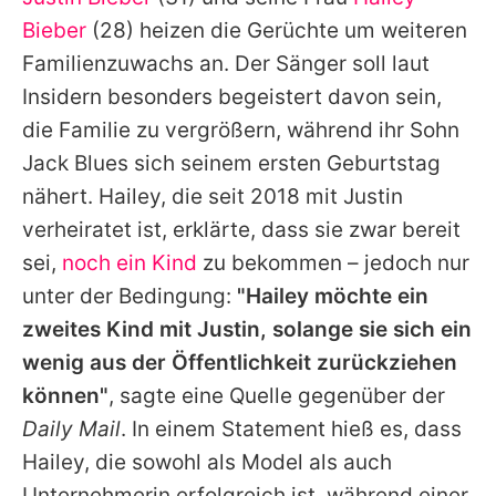
Alle Themen auf Promiflash
Bieber
(28) heizen die Gerüchte um weiteren
Jobs
Familienzuwachs an. Der Sänger soll laut
Insidern besonders begeistert davon sein,
App runterladen
die Familie zu vergrößern, während ihr Sohn
Team
Jack Blues sich seinem ersten Geburtstag
nähert.
Hailey
, die seit 2018 mit
Justin
Redaktionelle Richtlinien
verheiratet ist, erklärte, dass sie zwar bereit
Impressum
sei,
noch ein Kind
zu bekommen – jedoch nur
unter der Bedingung:
"
Hailey
möchte ein
Datenschutzerklärung
zweites Kind mit
Justin
, solange sie sich ein
Nutzungsbedingungen
wenig aus der Öffentlichkeit zurückziehen
Utiq verwalten
können"
, sagte eine Quelle gegenüber der
Daily Mail
. In einem Statement hieß es, dass
Hailey
, die sowohl als Model als auch
Unternehmerin erfolgreich ist, während einer