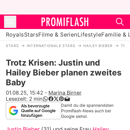
Royals
Stars
Filme & Serien
Lifestyle
Familie & 
STARS
INTERNATIONALE STARS
HAILEY BIEBER
TROT
Royals
Trotz Krisen: Justin und
Stars
Hailey Bieber planen zweites
Filme & Serien
Baby
Lifestyle
01.08.25, 15:42
-
Marina Birner
Lesezeit:
2
min
Familie & Liebe
Damit du die spannendsten
Promiflash-News auch bei
Promiflash Exklusiv
Google siehst.
Justin Bieber
(31) und seine Frau
Hailey