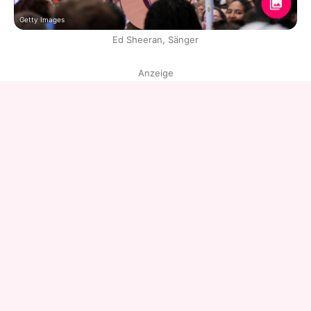
Getty Images
Ed Sheeran, Sänger
Anzeige