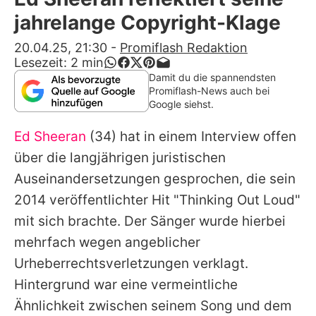
Alle Themen auf Promiflash
jahrelange Copyright-Klage
Jobs
20.04.25, 21:30
-
Promiflash Redaktion
Lesezeit:
2
min
App runterladen
Damit du die spannendsten
Promiflash-News auch bei
Team
Google siehst.
Redaktionelle Richtlinien
Ed Sheeran
(34) hat in einem Interview offen
über die langjährigen juristischen
Impressum
Auseinandersetzungen gesprochen, die sein
Datenschutzerklärung
2014 veröffentlichter Hit "Thinking Out Loud"
mit sich brachte. Der Sänger wurde hierbei
Nutzungsbedingungen
mehrfach wegen angeblicher
Utiq verwalten
Urheberrechtsverletzungen verklagt.
Hintergrund war eine vermeintliche
Ähnlichkeit zwischen seinem Song und dem