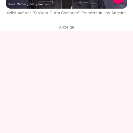
Kevin Winter / Getty Images
Xzibit auf der "Straight Outta Compton"-Premiere in Los Angeles
Anzeige