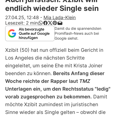
Alle Themen auf Promiflash
endlich wieder Single sein
Jobs
27.04.25, 12:48
-
Mia Lada-Klein
Lesezeit:
2
min
App runterladen
Damit du die spannendsten
Promiflash-News auch bei
Team
Google siehst.
Redaktionelle Richtlinien
Xzibit
(50) hat nun offiziell beim Gericht in
Los Angeles die nächsten Schritte
Impressum
eingeleitet, um seine Ehe mit Krista Joiner
Datenschutzerklärung
beenden zu können.
Bereits Anfang dieser
Woche reichte der Rapper laut
TMZ
Nutzungsbedingungen
Unterlagen ein, um den Rechtsstatus "ledig"
Utiq verwalten
vorab zugesprochen zu bekommen.
Damit
möchte
Xzibit
zumindest im juristischen
Sinne wieder als Single gelten – obwohl die