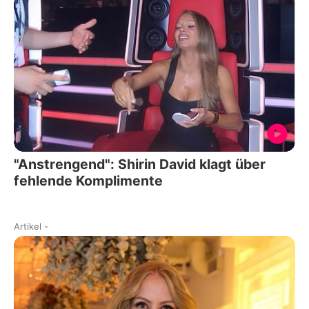
"Anstrengend": Shirin David klagt über
fehlende Komplimente
Artikel
-