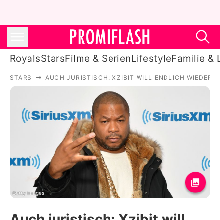
Royals
Stars
Filme & Serien
Lifestyle
Familie & 
STARS
AUCH JURISTISCH: XZIBIT WILL ENDLICH WIEDER S
Royals
Stars
Filme & Serien
Lifestyle
Familie & Liebe
Promiflash Exklusiv
Getty Images
Auch juristisch: Xzibit will